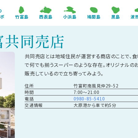
の
レポ
竹富島
西表島
小浜島
鳩間島
黒島
波
富共同売店
共同売店とは地域住民が運営する商店のことで、食
で何でも揃うスーパーのような存在。オリジナルの
販売しているので立ち寄ってみよう。
住所
竹富町南風見仲29-52
時間
7:00～21:00
電話
0980-85-5410
交通情報
大原港から車で約5分