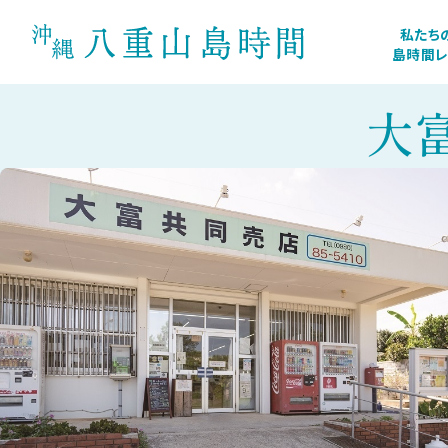
私たち
島時間
大