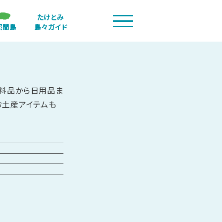
たけとみ
照間島
島々ガイド
料品から日用品ま
お土産アイテムも