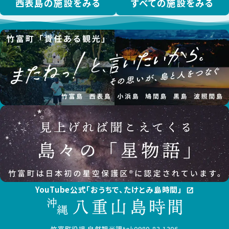
西表島の施設をみる
すべての施設をみる
YouTube公式「おうちで、たけとみ島時間」
open_in_new
竹富町役場 自然観光課
tel:0980-83-1306