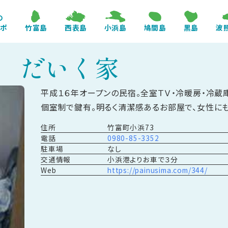
の
レポ
竹富島
西表島
小浜島
鳩間島
黒島
波
 だいく家
平成１６年オープンの民宿。全室ＴＶ・冷暖房・冷蔵
個室制で鍵有。明るく清潔感あるお部屋で、女性に
住所
竹富町小浜73
電話
0980-85-3352
駐車場
なし
交通情報
小浜港よりお車で３分
Web
https://painusima.com/344/