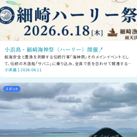
小浜島・細崎海神祭（ハーリー）開催！
航海安全と豊漁を祈願する伝統行事「海神祭」そのメインイベントとし
て、伝統の木造船「サバニ」に乗り込み、全員で息を合わせて競漕する
小浜島 | 2026.06.11
「ハーリー」が今年も開催されます
スポット