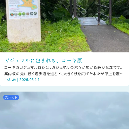
ガジュマルに包まれる、コーキ原
コーキ原ガジュマル群落は、ガジュマルの木々が広がる静かな森です。
案内板の先に続く遊歩道を進むと、大きく枝を広げた木々が頭上を覆
小浜島 | 2026.03.14
い、やわらかな木陰の空間が広がりま
スポット