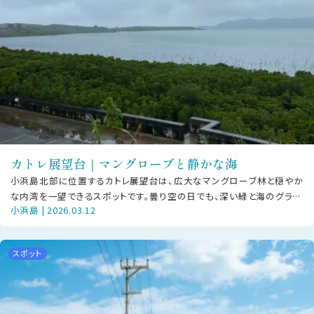
カトレ展望台｜マングローブと静かな海
小浜島北部に位置するカトレ展望台は、広大なマングローブ林と穏やか
な内湾を一望できるスポットです。曇り空の日でも、深い緑と海のグラデ
小浜島 | 2026.03.12
ーションが静かな美しさを見せて
スポット