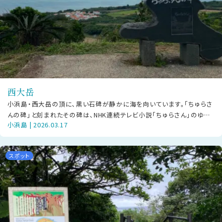
西大岳
小浜島・西大岳の頂に、黒い石碑が静かに海を向いています。「ちゅらさ
んの碑」と刻まれたその碑は、NHK連続テレビ小説「ちゅらさん」のゆか
小浜島 | 2026.03.17
りをいまに伝えるものです。
スポット