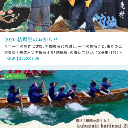
2026 結願祭のお知らせ
今年一年の豊作と健康、祈願成就に感謝し、一年の願解きと、来年の五
穀豊穣と無病息災を祈願する「結願祭」の奉納芸能が、2026年11月22
小浜島 | 2026.08.06
日（日）に小浜島にて披露さ
行事イベント