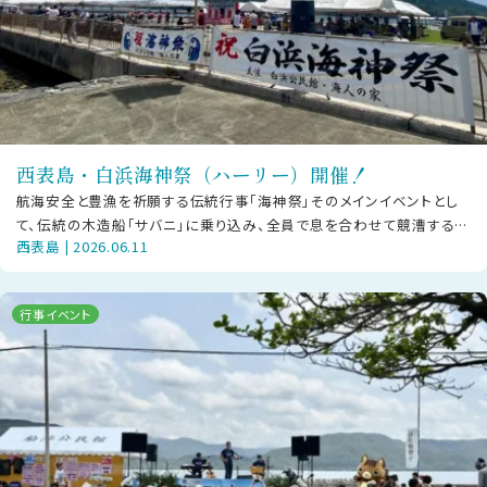
西表島・白浜海神祭（ハーリー）開催！
航海安全と豊漁を祈願する伝統行事「海神祭」そのメインイベントとし
て、伝統の木造船「サバニ」に乗り込み、全員で息を合わせて競漕する
西表島 | 2026.06.11
「ハーリー」が幕を開けます！日時
行事イベント