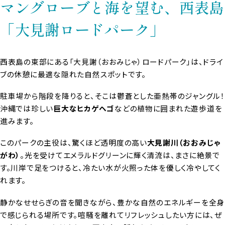
マングローブと海を望む、西表島
「大見謝ロードパーク」
西表島の東部にある「大見謝（おおみじゃ）ロードパーク」は、ドライ
ブの休憩に最適な隠れた自然スポットです。
駐車場から階段を降りると、そこは鬱蒼とした亜熱帯のジャングル！
沖縄では珍しい
巨大なヒカゲヘゴ
などの植物に囲まれた遊歩道を
進みます。
このパークの主役は、驚くほど透明度の高い
大見謝川（おおみじゃ
がわ）
。光を受けてエメラルドグリーンに輝く清流は、まさに絶景で
す。川岸で足をつけると、冷たい水が火照った体を優しく冷やしてく
れます。
静かなせせらぎの音を聞きながら、豊かな自然のエネルギーを全身
で感じられる場所です。喧騒を離れてリフレッシュしたい方には、ぜ