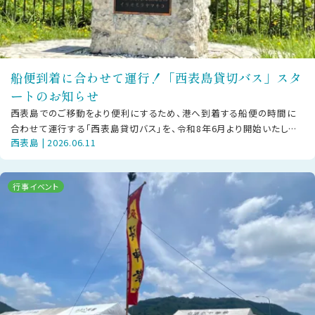
船便到着に合わせて運行！「西表島貸切バス」スタ
ートのお知らせ
西表島でのご移動をより便利にするため、港へ到着する船便の時間に
合わせて運行する「西表島貸切バス」を、令和8年6月より開始いたしま
西表島 | 2026.06.11
した。既存の「西表島交通」の路線
行事イベント