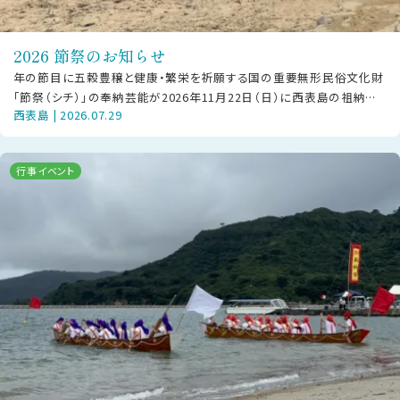
2026 節祭のお知らせ
年の節目に五穀豊穣と健康・繁栄を祈願する国の重要無形民俗文化財
「節祭（シチ）」の奉納芸能が2026年11月22日（日）に西表島の祖納地
西表島 | 2026.07.29
区・干立地区にて披露されま
行事イベント