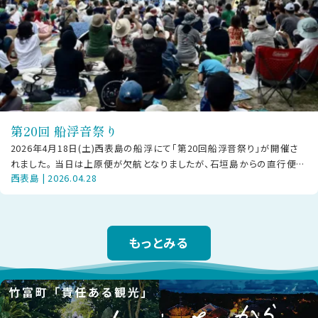
第20回 船浮音祭り
2026年4月18日(土)西表島の船浮にて「第20回船浮音祭り」が開催さ
れました。 当日は上原便が欠航となりましたが、石垣島からの直行便や
西表島 | 2026.04.28
大原経由で駆けつけた方
もっとみる