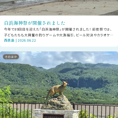
白浜海神祭が開催されました
今年で89回目を迎えた「白浜海神祭」が開催されました！ 前夜祭では、
子どもたちも大興奮の釣りゲームや大漁福引、ビール対決やカラオケ大
西表島 | 2026.06.22
会など大人も子どもも楽しいひ
そのほか