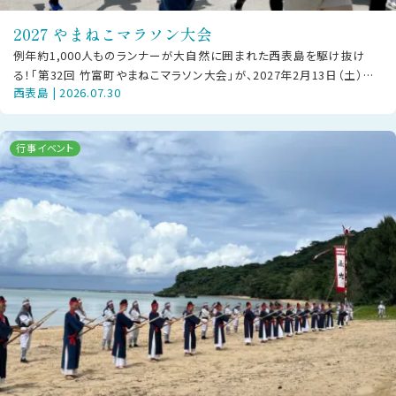
2027 やまねこマラソン大会
例年約1,000人ものランナーが大自然に囲まれた西表島を駆け抜け
る！「第32回 竹富町やまねこマラソン大会」が、2027年2月13日（土）に
西表島 | 2026.07.30
西部地区で開催されま
行事イベント