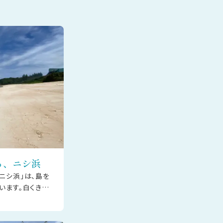
る、ニシ浜
ニシ浜」は、島を
います。白くきめ
る透明度の高い海
まざまな青