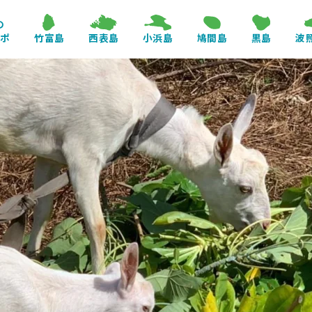
の
レポ
竹富島
西表島
小浜島
鳩間島
黒島
波