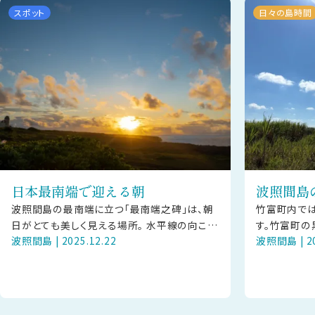
スポット
日々の島時間
日本最南端で迎える朝
波照間島
波照間島の最南端に立つ「最南端之碑」は、朝
竹富町内では
日がとても美しく見える場所。 水平線の向こう
す。竹富町の
波照間島 | 2025.12.22
波照間島 | 20
からゆっくり昇る太陽が、海と空をやさしく染め
が異なり、そ
ていきます。 静かな時間のなか
べ比べをして