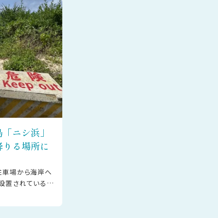
島「ニシ浜」
降りる場所に
駐車場から海岸へ
設置されている東
な建物）前からの
利用くだ