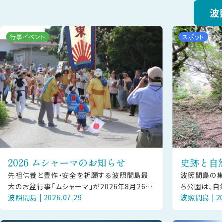
波
行事イベント
スポット
2026 ムシャーマのお知らせ
史跡と自
先祖供養と豊作・安全を祈願する波照間島最
波照間島の
大のお盆行事「ムシャーマ」が2026年8月26日
ち公園は、自
波照間島 | 2026.07.29
波照間島 | 20
（水）に開催されます。 【ご見学の方へお願い】
島の歴史を伝
本行事は島の大切な神事です
帯には、下田