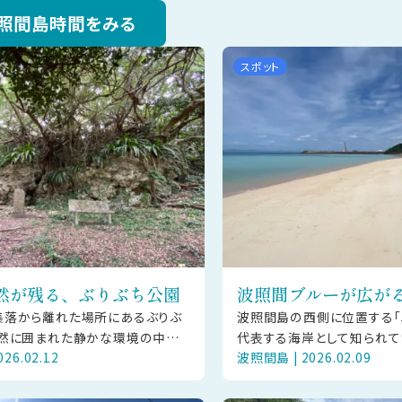
照間島時間をみる
スポット
然が残る、ぶりぶち公園
波照間ブルーが広が
集落から離れた場所にあるぶりぶ
波照間島の西側に位置する「
然に囲まれた静かな環境の中に、
代表する海岸として知られて
26.02.12
波照間島 | 2026.02.09
える史跡が残る場所です。この一
細かな砂浜と、遠浅に広が
原城跡のほか、大泊浜貝塚
は、天候や時間帯によってさ