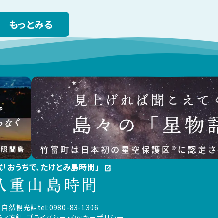
もっとみる
公式「おうちで、たけとみ島時間」
open_in_new
 自然観光課
tel:0980-83-1306
ティ方針、プライバシー・クッキーポリシー