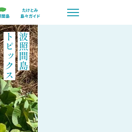
たけとみ
照間島
島々ガイド
トピックス
波照間島