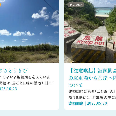
そのほか
のさとうきび
【注意喚起】波照間
の駐車場から海岸へ
、いよいよ製糖期を迎えていま
黒糖は、島ごとに味の濃さや甘さ
ついて
25.10.23
れぞれに個性があります。ぜひ食
波照間島にある「ニシ浜」の
、お気に入りの黒糖を見つ
降りる際には、駐車場の奥に
波照間島 | 2025.05.20
屋（屋根のある休憩用の小さ
ルートを足元に気をつけてご