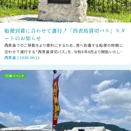
船便到着に合わせて運行！「西表島貸切バス」スタ
ートのお知らせ
西表島でのご移動をより便利にするため、港へ到着する船便の時間に
合わせて運行する「西表島貸切バス」を、令和8年6月より開始いたしま
西表島 | 2026.06.11
した。既存の「西表島交通」の路線
行事イベント