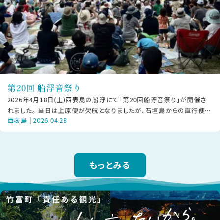
第20回 船浮音祭り
2026年4月18日(土)西表島の船浮にて「第20回船浮音祭り」が開催さ
れました。 当日は上原便が欠航となりましたが、石垣島からの直行便や
西表島 | 2026.04.28
大原経由で駆けつけた方
もっとみる