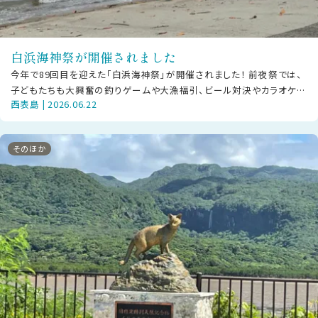
白浜海神祭が開催されました
今年で89回目を迎えた「白浜海神祭」が開催されました！ 前夜祭では、
子どもたちも大興奮の釣りゲームや大漁福引、ビール対決やカラオケ大
西表島 | 2026.06.22
会など大人も子どもも楽しいひ
そのほか