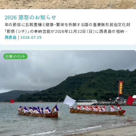
2026 節祭のお知らせ
年の節目に五穀豊穣と健康・繁栄を祈願する国の重要無形民俗文化財
「節祭（シチ）」の奉納芸能が2026年11月22日（日）に西表島の祖納地
西表島 | 2026.07.29
区・干立地区にて披露されま
行事イベント