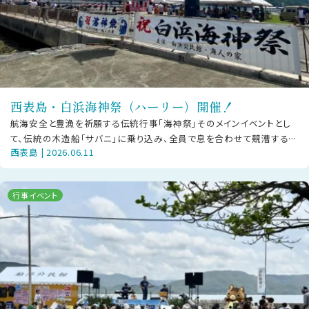
西表島・白浜海神祭（ハーリー）開催！
航海安全と豊漁を祈願する伝統行事「海神祭」そのメインイベントとし
て、伝統の木造船「サバニ」に乗り込み、全員で息を合わせて競漕する
西表島 | 2026.06.11
「ハーリー」が幕を開けます！日時
行事イベント