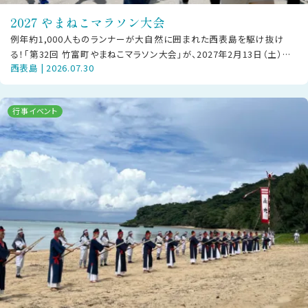
2027 やまねこマラソン大会
例年約1,000人ものランナーが大自然に囲まれた西表島を駆け抜け
る！「第32回 竹富町やまねこマラソン大会」が、2027年2月13日（土）に
西表島 | 2026.07.30
西部地区で開催されま
行事イベント