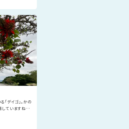
リーが開催されて
珊瑚の
る「デイゴ」。かの
場していますね。
始めています。見
っ赤で