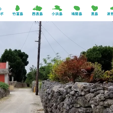
の
レポ
竹富島
西表島
小浜島
鳩間島
黒島
波