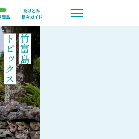
たけとみ
照間島
島々ガイド
トピックス
竹富島