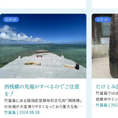
【ご見学の方へお願い】本行事
披露されます
スポット
スポット
西桟橋の先端がすべるのでご注意
たけとみ
を！
竹富島では古
芭蕉布やミ
竹富島にある国指定登録有形文化財「西桟橋」
竹富島 | 202
よって継承さ
の先端が大変滑りやすくなっており重大な転倒
るミンサーを
竹富島 | 2024.08.28
事案が発生しているため、立ち入りを禁止して