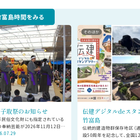
竹富島時間をみる
そのほか
 種子取祭のお知らせ
伝建デジタルdeスタ
竹富島
形民俗文化財にも指定されている
の奉納芸能が2026年11月12日
伝統的建造物群保存地区（通
6.07.29
日（金）の2日間にわたり竹富島にて
設50周年を記念して、全国1