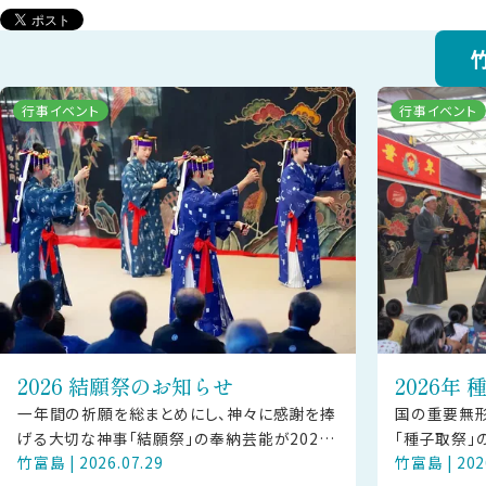
行事イベント
行事イベント
2026 結願祭のお知らせ
2026年
一年間の祈願を総まとめにし、神々に感謝を捧
国の重要無
げる大切な神事「結願祭」の奉納芸能が2026
「種子取祭」
竹富島 | 2026.07.29
竹富島 | 202
年9月16日（水）に竹富島にて披露されます。
（木）・13