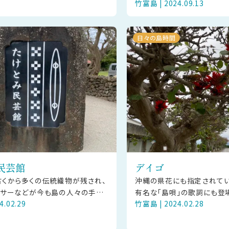
。 【ご見学の方
竹富島 | 2024.09.13
区を廻るデジタルスタンプラ
います。竹富島の赤瓦屋根、
日々の島時間
民芸館
デイゴ
くから多くの伝統織物が残され、
沖縄の県花にも指定されてい
ンサーなどが今も島の人々の手に
有名な「島唄」の歌詞にも登
4.02.29
竹富島 | 2024.02.28
れています。竹富島発祥と言われ
竹富島では少しずつ花が咲き
代表するのが、平織の細帯
頃は3～5月頃で、初夏に真