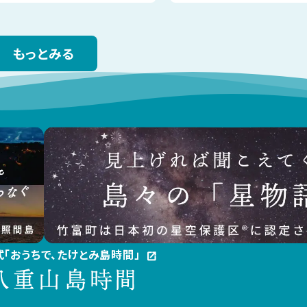
もっとみる
公式「おうちで、たけとみ島時間」
open_in_new