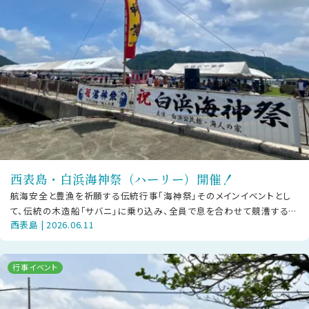
西表島・白浜海神祭（ハーリー）開催！
航海安全と豊漁を祈願する伝統行事「海神祭」そのメインイベントとし
て、伝統の木造船「サバニ」に乗り込み、全員で息を合わせて競漕する
西表島 | 2026.06.11
「ハーリー」が幕を開けます！日時
行事イベント