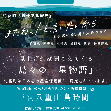
YouTube公式「おうちで、たけとみ島時間」
open_in_new
竹富町役場 自然観光課
tel:0980-83-1306