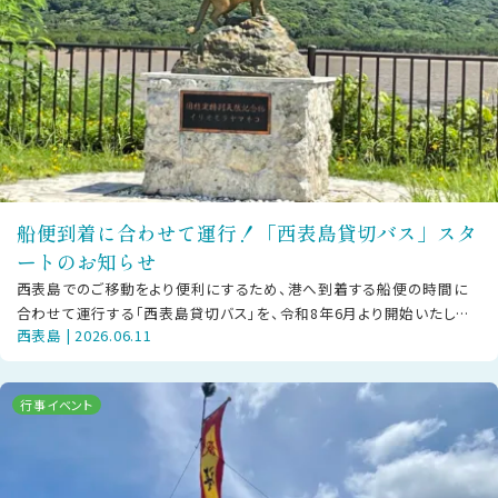
船便到着に合わせて運行！「西表島貸切バス」スタ
ートのお知らせ
西表島でのご移動をより便利にするため、港へ到着する船便の時間に
合わせて運行する「西表島貸切バス」を、令和8年6月より開始いたしま
西表島 | 2026.06.11
した。既存の「西表島交通」の路線
行事イベント