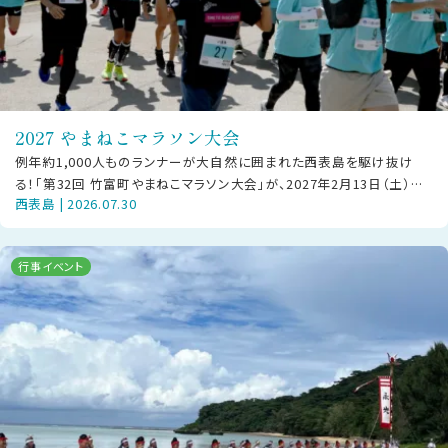
2027 やまねこマラソン大会
例年約1,000人ものランナーが大自然に囲まれた西表島を駆け抜け
る！「第32回 竹富町やまねこマラソン大会」が、2027年2月13日（土）に
西表島 | 2026.07.30
西部地区で開催されま
行事イベント