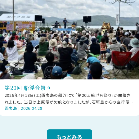
第20回 船浮音祭り
2026年4月18日(土)西表島の船浮にて「第20回船浮音祭り」が開催さ
れました。 当日は上原便が欠航となりましたが、石垣島からの直行便や
西表島 | 2026.04.28
大原経由で駆けつけた方
もっとみる