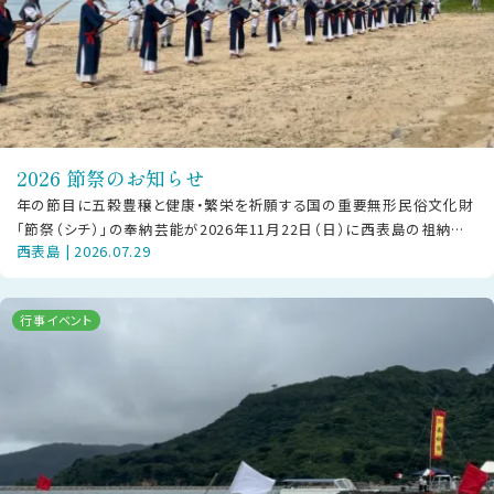
2026 節祭のお知らせ
年の節目に五穀豊穣と健康・繁栄を祈願する国の重要無形民俗文化財
「節祭（シチ）」の奉納芸能が2026年11月22日（日）に西表島の祖納地
西表島 | 2026.07.29
区・干立地区にて披露されま
行事イベント