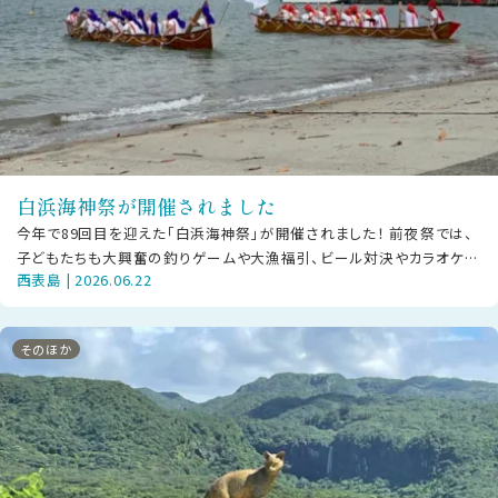
白浜海神祭が開催されました
今年で89回目を迎えた「白浜海神祭」が開催されました！ 前夜祭では、
子どもたちも大興奮の釣りゲームや大漁福引、ビール対決やカラオケ大
西表島 | 2026.06.22
会など大人も子どもも楽しいひ
そのほか