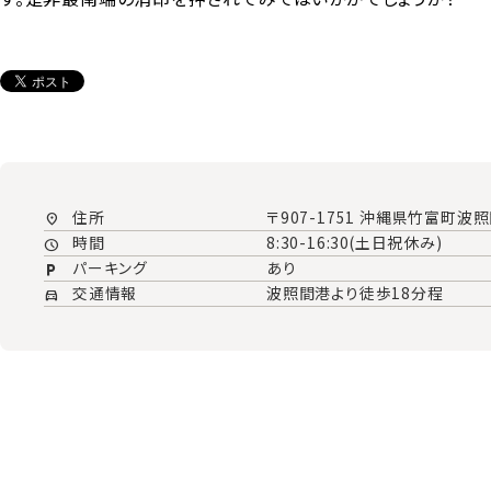
住所
〒907-1751 沖縄県竹富町波照
location_on
時間
8:30-16:30(土日祝休み)
schedule
パーキング
あり
local_parking
交通情報
波照間港より徒歩18分程
directions_car