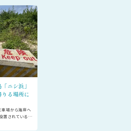
島「ニシ浜」
降りる場所に
駐車場から海岸へ
設置されている東
な建物）前からの
利用くだ