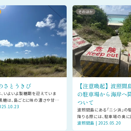
そのほか
のさとうきび
【注意喚起】波照間
の駐車場から海岸へ
、いよいよ製糖期を迎えていま
黒糖は、島ごとに味の濃さや甘さ
ついて
25.10.23
れぞれに個性があります。ぜひ食
波照間島にある「ニシ浜」の
、お気に入りの黒糖を見つ
降りる際には、駐車場の奥に
波照間島 | 2025.05.20
屋（屋根のある休憩用の小さ
ルートを足元に気をつけてご