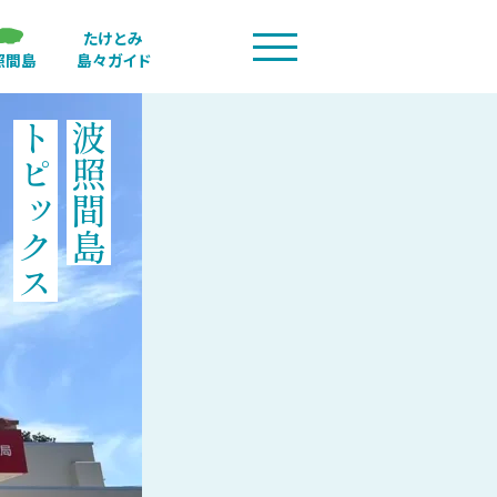
たけとみ
照間島
島々ガイド
トピックス
波照間島