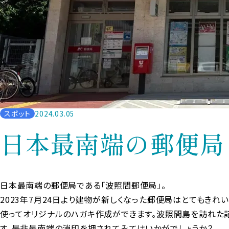
スポット
2024.03.05
日本最南端の郵便局
日本最南端の郵便局である「波照間郵便局」。
2023年7月24日より建物が新しくなった郵便局はとてもきれ
使ってオリジナルのハガキ作成ができます。波照間島を訪れた
す。是非最南端の消印を押されてみてはいかがでしょうか？