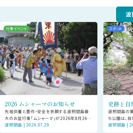
波
行事イベント
スポット
2026 ムシャーマのお知らせ
史跡と自
先祖供養と豊作・安全を祈願する波照間島最
波照間島の
大のお盆行事「ムシャーマ」が2026年8月26日
ち公園は、自
波照間島 | 2026.07.29
波照間島 | 20
（水）に開催されます。 【ご見学の方へお願い】
島の歴史を伝
本行事は島の大切な神事です
帯には、下田