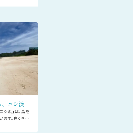
る、ニシ浜
ニシ浜」は、島を
います。白くきめ
る透明度の高い海
まざまな青