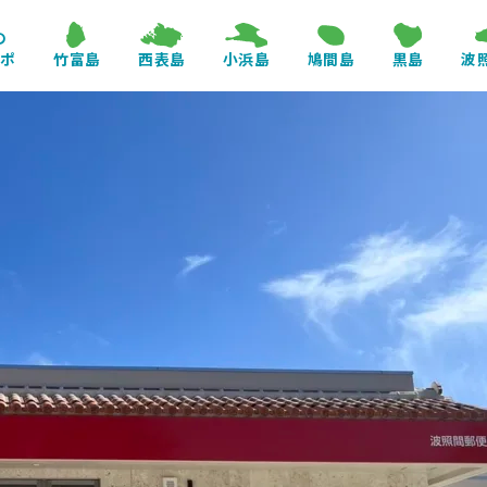
の
レポ
竹富島
西表島
小浜島
鳩間島
黒島
波