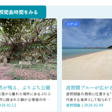
照間島時間をみる
スポット
然が残る、ぶりぶち公園
波照間ブルーが広が
集落から離れた場所にあるぶりぶ
波照間島の西側に位置する「
然に囲まれた静かな環境の中に、
代表する海岸として知られて
26.02.12
波照間島 | 2026.02.09
える史跡が残る場所です。この一
細かな砂浜と、遠浅に広が
原城跡のほか、大泊浜貝塚
は、天候や時間帯によってさ