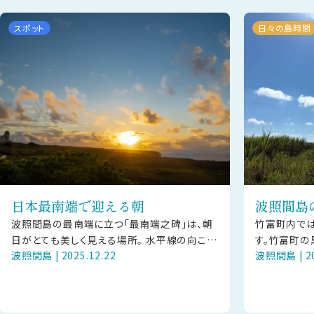
スポット
日々の島時間
日本最南端で迎える朝
波照間島
波照間島の最南端に立つ「最南端之碑」は、朝
竹富町内では
日がとても美しく見える場所。 水平線の向こう
す。竹富町の
波照間島 | 2025.12.22
波照間島 | 20
からゆっくり昇る太陽が、海と空をやさしく染め
が異なり、そ
ていきます。 静かな時間のなか
べ比べをして