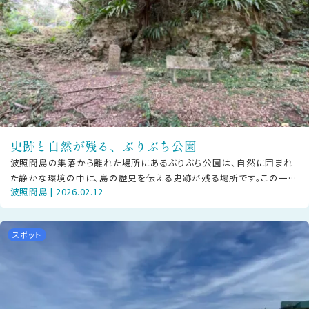
史跡と自然が残る、ぶりぶち公園
波照間島の集落から離れた場所にあるぶりぶち公園は、自然に囲まれ
た静かな環境の中に、島の歴史を伝える史跡が残る場所です。この一帯
波照間島 | 2026.02.12
には、下田原城跡のほか、大泊浜貝塚
スポット