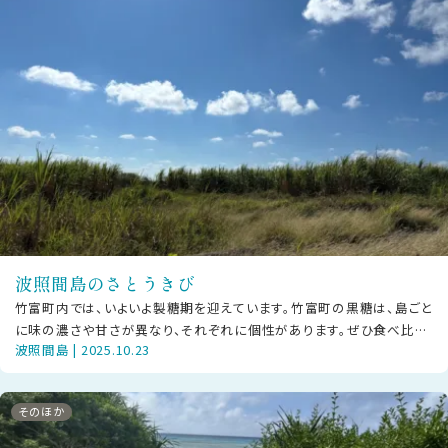
波照間島のさとうきび
竹富町内では、いよいよ製糖期を迎えています。竹富町の黒糖は、島ごと
に味の濃さや甘さが異なり、それぞれに個性があります。ぜひ食べ比べ
波照間島 | 2025.10.23
をして、お気に入りの黒糖を見つ
そのほか