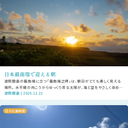
日本最南端で迎える朝
波照間島の最南端に立つ「最南端之碑」は、朝日がとても美しく見える
場所。 水平線の向こうからゆっくり昇る太陽が、海と空をやさしく染めて
波照間島 | 2025.12.22
いきます。 静かな時間のなか
日々の島時間