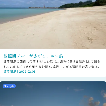
波照間ブルーが広がる、ニシ浜
波照間島の西側に位置する「ニシ浜」は、島を代表する海岸として知ら
れています。白くきめ細かな砂浜と、遠浅に広がる透明度の高い海は、
波照間島 | 2026.02.09
天候や時間帯によってさまざまな青
スポット