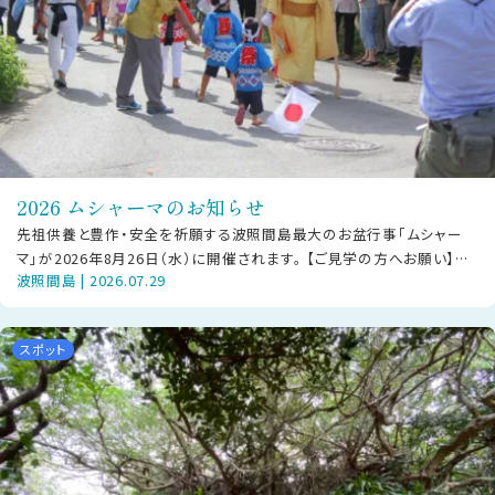
2026 ムシャーマのお知らせ
先祖供養と豊作・安全を祈願する波照間島最大のお盆行事「ムシャー
マ」が2026年8月26日（水）に開催されます。 【ご見学の方へお願い】本
波照間島 | 2026.07.29
行事は島の大切な神事です
スポット