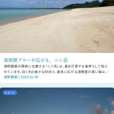
波照間ブルーが広がる、ニシ浜
波照間島の西側に位置する「ニシ浜」は、島を代表する海岸として知ら
れています。白くきめ細かな砂浜と、遠浅に広がる透明度の高い海は、
波照間島 | 2026.02.09
天候や時間帯によってさまざまな青
スポット