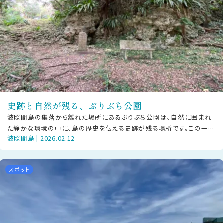
史跡と自然が残る、ぶりぶち公園
波照間島の集落から離れた場所にあるぶりぶち公園は、自然に囲まれ
た静かな環境の中に、島の歴史を伝える史跡が残る場所です。この一帯
波照間島 | 2026.02.12
には、下田原城跡のほか、大泊浜貝塚
スポット