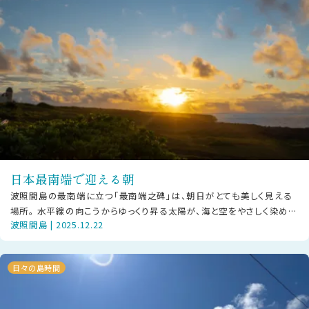
日本最南端で迎える朝
波照間島の最南端に立つ「最南端之碑」は、朝日がとても美しく見える
場所。 水平線の向こうからゆっくり昇る太陽が、海と空をやさしく染めて
波照間島 | 2025.12.22
いきます。 静かな時間のなか
日々の島時間