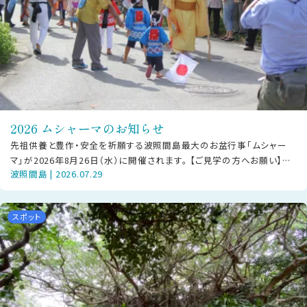
2026 ムシャーマのお知らせ
先祖供養と豊作・安全を祈願する波照間島最大のお盆行事「ムシャー
マ」が2026年8月26日（水）に開催されます。 【ご見学の方へお願い】本
波照間島 | 2026.07.29
行事は島の大切な神事です
スポット