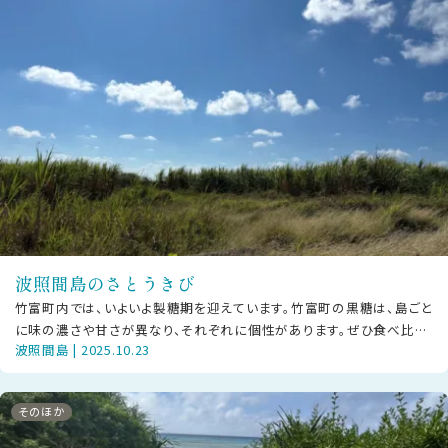
波照間島のさとうきび
竹富町内では、いよいよ製糖期を迎えています。竹富町の黒糖は、島ごと
に味の濃さや甘さが異なり、それぞれに個性があります。ぜひ食べ比べ
波照間島 | 2025.10.23
をして、お気に入りの黒糖を見つ
そのほか