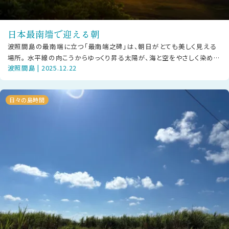
日本最南端で迎える朝
波照間島の最南端に立つ「最南端之碑」は、朝日がとても美しく見える
場所。 水平線の向こうからゆっくり昇る太陽が、海と空をやさしく染めて
波照間島 | 2025.12.22
いきます。 静かな時間のなか
日々の島時間