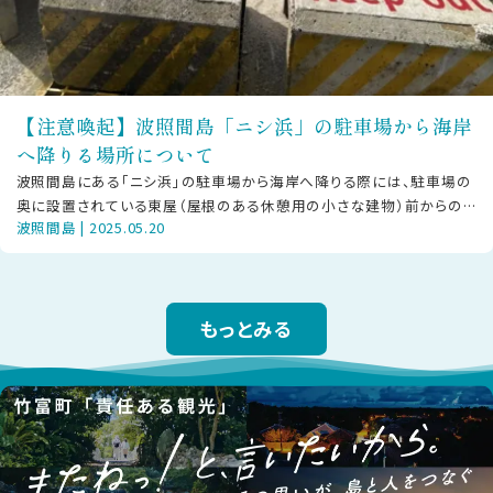
【注意喚起】波照間島「ニシ浜」の駐車場から海岸
へ降りる場所について
波照間島にある「ニシ浜」の駐車場から海岸へ降りる際には、駐車場の
奥に設置されている東屋（屋根のある休憩用の小さな建物）前からのル
波照間島 | 2025.05.20
ートを足元に気をつけてご利用くだ
もっとみる