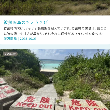
波照間島のさとうきび
竹富町内では、いよいよ製糖期を迎えています。竹富町の黒糖は、島ごと
に味の濃さや甘さが異なり、それぞれに個性があります。ぜひ食べ比べ
波照間島 | 2025.10.23
をして、お気に入りの黒糖を見つ
そのほか