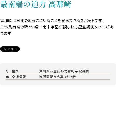
最南端の迫力 高那崎
高那崎は日本の端っこにいることを実感できるスポットです。
日本最南端の碑や、唯一南十字星が観られる星空観測タワーがあ
ります。
住所
沖縄県八重山郡竹富町字波照間
location_on
交通情報
波照間港から車で約6分
directions_car