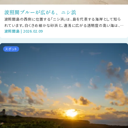
波照間ブルーが広がる、ニシ浜
波照間島の西側に位置する「ニシ浜」は、島を代表する海岸として知ら
れています。白くきめ細かな砂浜と、遠浅に広がる透明度の高い海は、
波照間島 | 2026.02.09
天候や時間帯によってさまざまな青
スポット