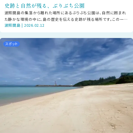
史跡と自然が残る、ぶりぶち公園
波照間島の集落から離れた場所にあるぶりぶち公園は、自然に囲まれ
た静かな環境の中に、島の歴史を伝える史跡が残る場所です。この一帯
波照間島 | 2026.02.12
には、下田原城跡のほか、大泊浜貝塚
スポット