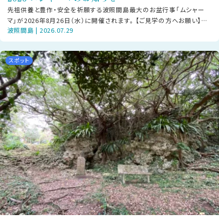
先祖供養と豊作・安全を祈願する波照間島最大のお盆行事「ムシャー
マ」が2026年8月26日（水）に開催されます。 【ご見学の方へお願い】本
波照間島 | 2026.07.29
行事は島の大切な神事です
スポット