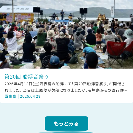
第20回 船浮音祭り
2026年4月18日(土)西表島の船浮にて「第20回船浮音祭り」が開催さ
れました。 当日は上原便が欠航となりましたが、石垣島からの直行便や
西表島 | 2026.04.28
大原経由で駆けつけた方
もっとみる