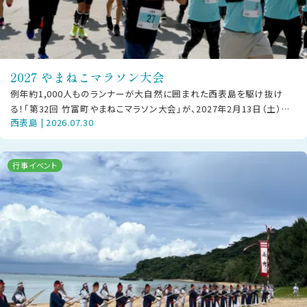
2027 やまねこマラソン大会
例年約1,000人ものランナーが大自然に囲まれた西表島を駆け抜け
る！「第32回 竹富町やまねこマラソン大会」が、2027年2月13日（土）に
西表島 | 2026.07.30
西部地区で開催されま
行事イベント