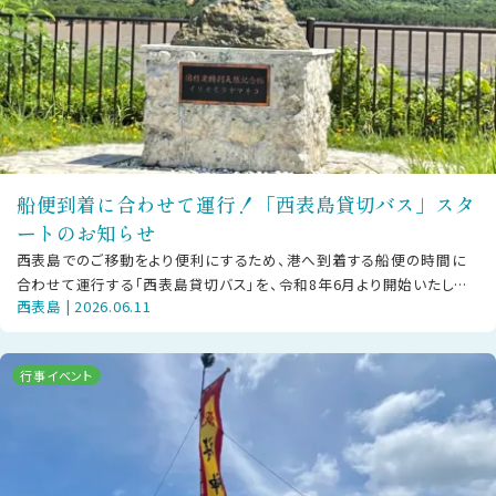
船便到着に合わせて運行！「西表島貸切バス」スタ
ートのお知らせ
西表島でのご移動をより便利にするため、港へ到着する船便の時間に
合わせて運行する「西表島貸切バス」を、令和8年6月より開始いたしま
西表島 | 2026.06.11
した。既存の「西表島交通」の路線
行事イベント