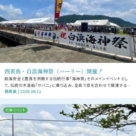
西表島・白浜海神祭（ハーリー）開催！
航海安全と豊漁を祈願する伝統行事「海神祭」そのメインイベントとし
て、伝統の木造船「サバニ」に乗り込み、全員で息を合わせて競漕する
西表島 | 2026.06.11
「ハーリー」が幕を開けます！日時
行事イベント