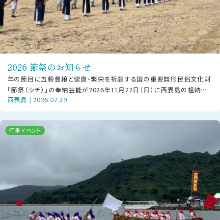
2026 節祭のお知らせ
年の節目に五穀豊穣と健康・繁栄を祈願する国の重要無形民俗文化財
「節祭（シチ）」の奉納芸能が2026年11月22日（日）に西表島の祖納地
西表島 | 2026.07.29
区・干立地区にて披露されま
行事イベント