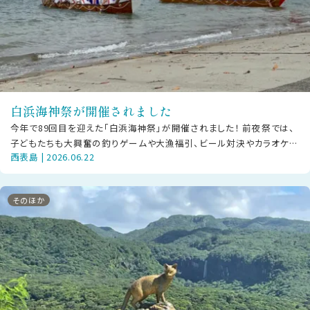
白浜海神祭が開催されました
今年で89回目を迎えた「白浜海神祭」が開催されました！ 前夜祭では、
子どもたちも大興奮の釣りゲームや大漁福引、ビール対決やカラオケ大
西表島 | 2026.06.22
会など大人も子どもも楽しいひ
そのほか