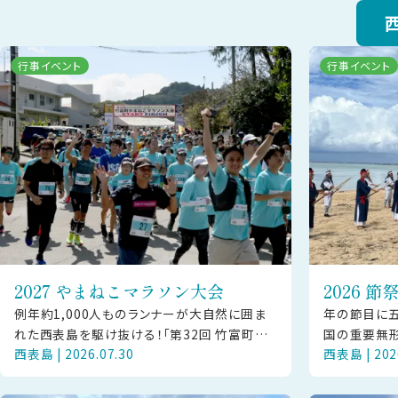
行事イベント
行事イベント
2027 やまねこマラソン大会
2026 
例年約1,000人ものランナーが大自然に囲ま
年の節目に
れた西表島を駆け抜ける！「第32回 竹富町や
国の重要無形
西表島 | 2026.07.30
西表島 | 202
まねこマラソン大会」が、2027年2月13日（土）
芸能が202
に西部地区で開催されま
地区・干立