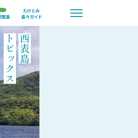
たけとみ
照間島
島々ガイド
トピックス
西表島