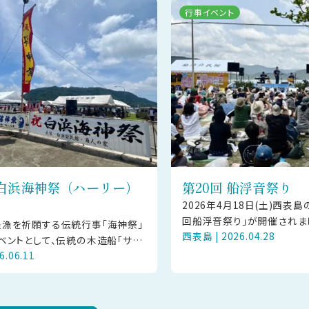
行事イベント
白浜海神祭（ハーリー）
第20回 船浮音祭り
2026年4月18日(土)西表
回船浮音祭り」が開催されま
漁を祈願する伝統行事「海神祭」
西表島 | 2026.04.28
便が欠航となりましたが、石
ベントとして、伝統の木造船「サバ
や大原経由で駆けつけた方
6.06.11
み、全員で息を合わせて競漕する
が幕を開けます！日時