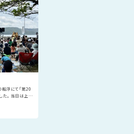
島の船浮にて「第20
した。 当日は上原
垣島からの直行便