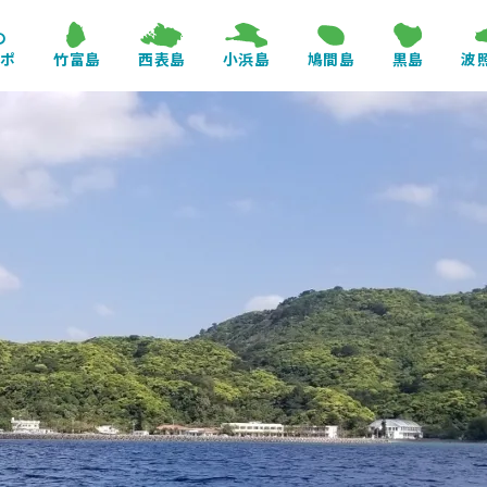
の
レポ
竹富島
西表島
小浜島
鳩間島
黒島
波