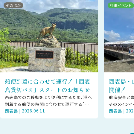
そのほか
行事イベント
船便到着に合わせて運行！「西表
西表島・
島貸切バス」スタートのお知らせ
開催！
西表島でのご移動をより便利にするため、港へ
航海安全と豊
到着する船便の時間に合わせて運行する「西
そのメインイ
西表島 | 2026.06.11
西表島 | 202
表島貸切バス」を、令和8年6月より開始いたし
ニ」に乗り込
ました。既存の「西表島交通」の路線
「ハーリー」