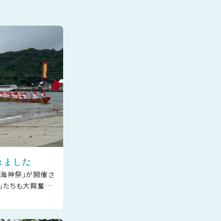
れました
浜海神祭」が開催さ
どもたちも大興奮の
ル対決やカラオケ
しいひ