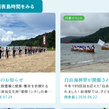
西表島時間をみる
行事イベント
節祭のお知らせ
白浜海神祭が開催さ
五穀豊穣と健康・繁栄を祈願する
今年で89回目を迎えた「白
民俗文化財「節祭（シチ）」の奉納
れました！ 前夜祭では、子
6.07.29
西表島 | 2026.06.22
6年11月22日（日）に西表島の祖納
釣りゲームや大漁福引、ビー
地区にて披露されま
大会など大人も子どもも楽