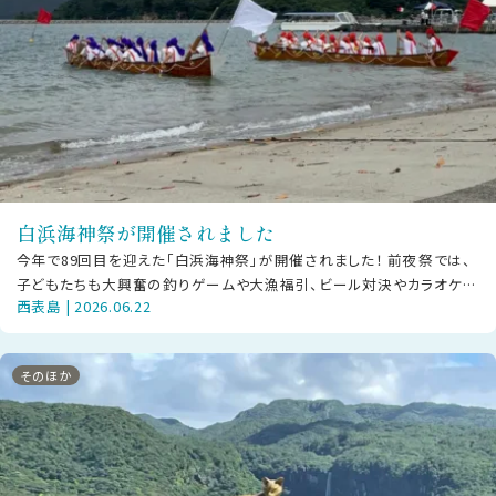
白浜海神祭が開催されました
今年で89回目を迎えた「白浜海神祭」が開催されました！ 前夜祭では、
子どもたちも大興奮の釣りゲームや大漁福引、ビール対決やカラオケ大
西表島 | 2026.06.22
会など大人も子どもも楽しいひ
そのほか