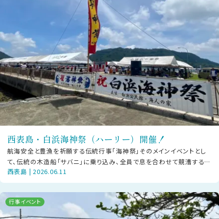
西表島・白浜海神祭（ハーリー）開催！
航海安全と豊漁を祈願する伝統行事「海神祭」そのメインイベントとし
て、伝統の木造船「サバニ」に乗り込み、全員で息を合わせて競漕する
西表島 | 2026.06.11
「ハーリー」が幕を開けます！日時
行事イベント