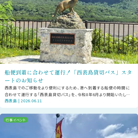
船便到着に合わせて運行！「西表島貸切バス」スタ
ートのお知らせ
西表島でのご移動をより便利にするため、港へ到着する船便の時間に
合わせて運行する「西表島貸切バス」を、令和8年6月より開始いたしま
西表島 | 2026.06.11
した。既存の「西表島交通」の路線
行事イベント