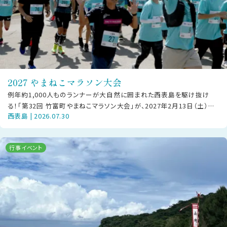
2027 やまねこマラソン大会
例年約1,000人ものランナーが大自然に囲まれた西表島を駆け抜け
る！「第32回 竹富町やまねこマラソン大会」が、2027年2月13日（土）に
西表島 | 2026.07.30
西部地区で開催されま
行事イベント