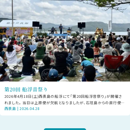
第20回 船浮音祭り
2026年4月18日(土)西表島の船浮にて「第20回船浮音祭り」が開催さ
れました。 当日は上原便が欠航となりましたが、石垣島からの直行便や
西表島 | 2026.04.28
大原経由で駆けつけた方