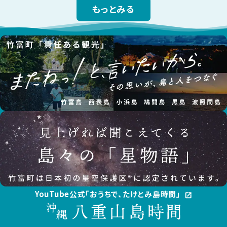
もっとみる
YouTube公式「おうちで、たけとみ島時間」
open_in_new