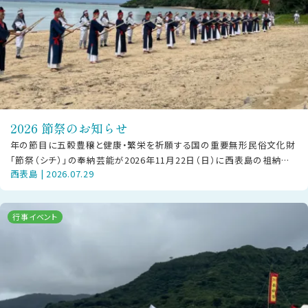
2026 節祭のお知らせ
年の節目に五穀豊穣と健康・繁栄を祈願する国の重要無形民俗文化財
「節祭（シチ）」の奉納芸能が2026年11月22日（日）に西表島の祖納地
西表島 | 2026.07.29
区・干立地区にて披露されま
行事イベント