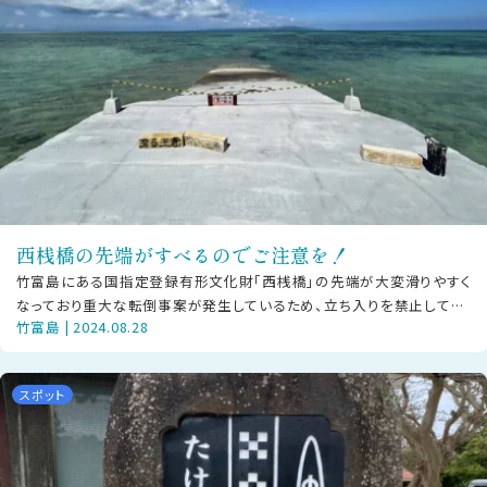
西桟橋の先端がすべるのでご注意を！
竹富島にある国指定登録有形文化財「西桟橋」の先端が大変滑りやすく
なっており重大な転倒事案が発生しているため、立ち入りを禁止してお
竹富島 | 2024.08.28
ります。竹富島には小さな診療所が
スポット