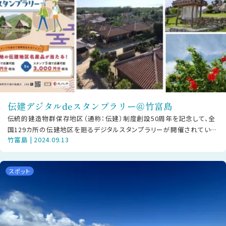
伝建デジタルdeスタンプラリー＠竹富島
伝統的建造物群保存地区（通称：伝建）制度創設50周年を記念して、全
国129カ所の伝建地区を廻るデジタルスタンプラリーが開催されていま
竹富島 | 2024.09.13
す。竹富島の赤瓦屋根、珊瑚の
スポット