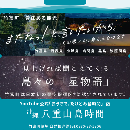
YouTube公式「おうちで、たけとみ島時間」
open_in_new
竹富町役場 自然観光課
tel:0980-83-1306