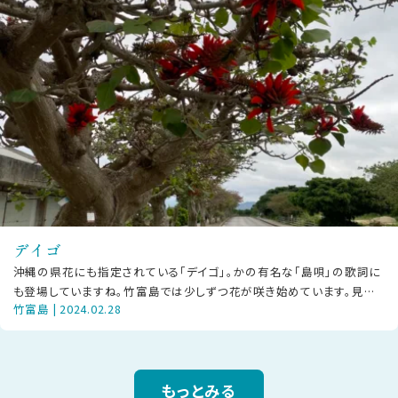
デイゴ
沖縄の県花にも指定されている「デイゴ」。かの有名な「島唄」の歌詞に
も登場していますね。竹富島では少しずつ花が咲き始めています。見頃
竹富島 | 2024.02.28
は3～5月頃で、初夏に真っ赤で
もっとみる