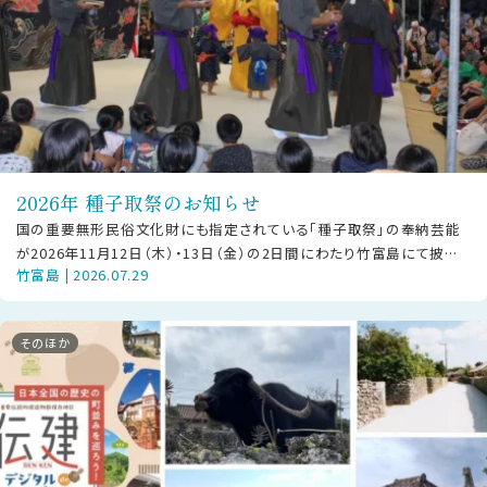
2026年 種子取祭のお知らせ
国の重要無形民俗文化財にも指定されている「種子取祭」の奉納芸能
が2026年11月12日（木）・13日（金）の2日間にわたり竹富島にて披露
竹富島 | 2026.07.29
されます。 【ご見学の方
そのほか