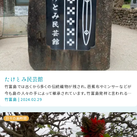
たけとみ民芸館
竹富島では古くから多くの伝統織物が残され、芭蕉布やミンサーなどが
今も島の人々の手によって継承されています。竹富島発祥と言われるミ
竹富島 | 2024.02.29
ンサーを代表するのが、平織の細帯
日々の島時間