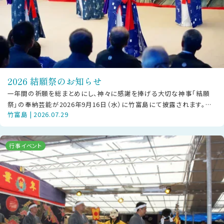
2026 結願祭のお知らせ
一年間の祈願を総まとめにし、神々に感謝を捧げる大切な神事「結願
祭」の奉納芸能が2026年9月16日（水）に竹富島にて披露されます。
竹富島 | 2026.07.29
【ご見学の方へお願い】本行事
行事イベント