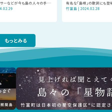
ンサーなどが今も島の人々の手に
有名な「島唄」の歌詞にも登
4.02.29
竹富島 | 2024.02.28
れています。竹富島発祥と言われ
竹富島では少しずつ花が咲き
代表するのが、平織の細帯
頃は3～5月頃で、初夏に真
もっとみる