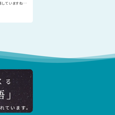
場していますね。
始めています。見
っ赤で