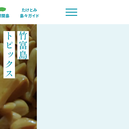
たけとみ
照間島
島々ガイド
トピックス
竹富島