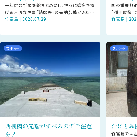
一年間の祈願を総まとめにし、神々に感謝を捧
国の重要無
げる大切な神事「結願祭」の奉納芸能が2026
「種子取祭」
竹富島 | 2026.07.29
竹富島 | 202
年9月16日（水）に竹富島にて披露されます。
（木）・13
【ご見学の方へお願い】本行事
披露されます
スポット
スポット
西桟橋の先端がすべるのでご注意
たけとみ
を！
竹富島では古