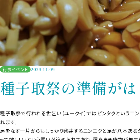
行事イベント
2023.11.09
種子取祭の準備がは
種子取祭で行われる世乞い（ユークイ）ではピンタクという二ン
れます。
房をなす一片からもしっかり発芽するニンニクと足が八本ある
って欲しい」という願いが込められており、種をまき作物が無