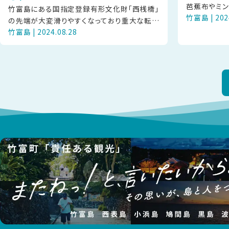
芭蕉布やミ
竹富島にある国指定登録有形文化財「西桟橋」
竹富島 | 202
よって継承さ
の先端が大変滑りやすくなっており重大な転倒
るミンサーを
竹富島 | 2024.08.28
事案が発生しているため、立ち入りを禁止して
おります。竹富島には小さな診療所が