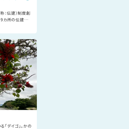
称：伝建）制度創
29カ所の伝建地
リーが開催されて
珊瑚の
る「デイゴ」。かの