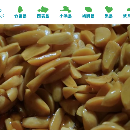
の
レポ
竹富島
西表島
小浜島
鳩間島
黒島
波