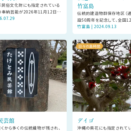
竹富島
形民俗文化財にも指定されている
の奉納芸能が2026年11月12日
伝統的建造物群保存地区（通
6.07.29
日（金）の2日間にわたり竹富島にて
設50周年を記念して、全国1
。 【ご見学の方
竹富島 | 2024.09.13
区を廻るデジタルスタンプラ
います。竹富島の赤瓦屋根、
日々の島時間
民芸館
デイゴ
くから多くの伝統織物が残され、
沖縄の県花にも指定されてい