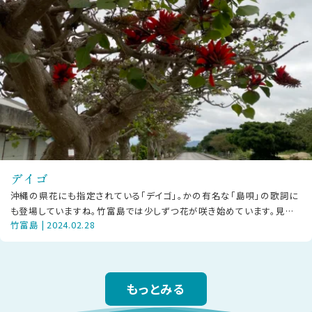
デイゴ
沖縄の県花にも指定されている「デイゴ」。かの有名な「島唄」の歌詞に
も登場していますね。竹富島では少しずつ花が咲き始めています。見頃
竹富島 | 2024.02.28
は3～5月頃で、初夏に真っ赤で
もっとみる