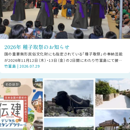
2026年 種子取祭のお知らせ
国の重要無形民俗文化財にも指定されている「種子取祭」の奉納芸能
が2026年11月12日（木）・13日（金）の2日間にわたり竹富島にて披露
竹富島 | 2026.07.29
されます。 【ご見学の方
そのほか