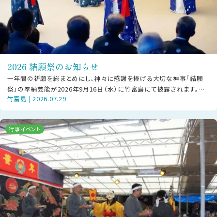
2026 結願祭のお知らせ
一年間の祈願を総まとめにし、神々に感謝を捧げる大切な神事「結願
祭」の奉納芸能が2026年9月16日（水）に竹富島にて披露されます。
竹富島 | 2026.07.29
【ご見学の方へお願い】本行事
行事イベント