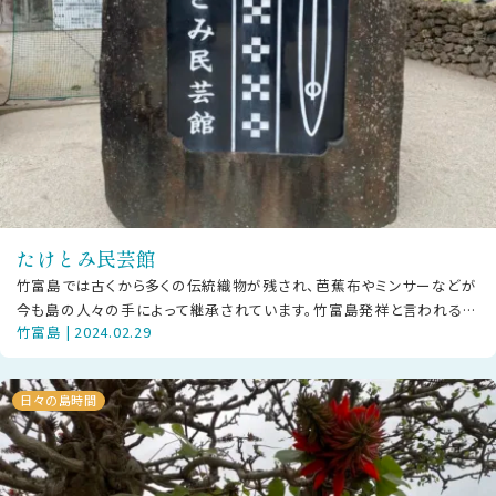
たけとみ民芸館
竹富島では古くから多くの伝統織物が残され、芭蕉布やミンサーなどが
今も島の人々の手によって継承されています。竹富島発祥と言われるミ
竹富島 | 2024.02.29
ンサーを代表するのが、平織の細帯
日々の島時間