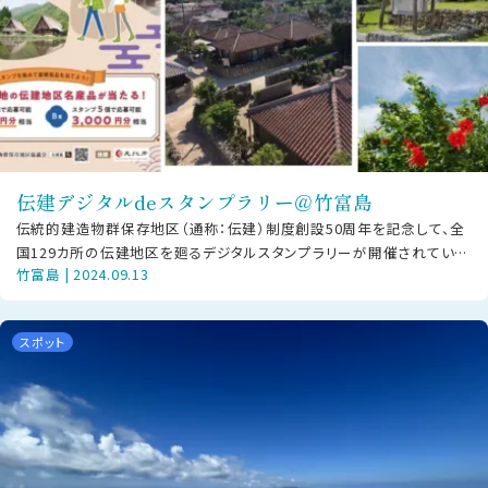
伝建デジタルdeスタンプラリー＠竹富島
伝統的建造物群保存地区（通称：伝建）制度創設50周年を記念して、全
国129カ所の伝建地区を廻るデジタルスタンプラリーが開催されていま
竹富島 | 2024.09.13
す。竹富島の赤瓦屋根、珊瑚の
スポット