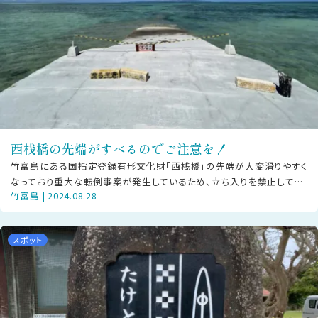
西桟橋の先端がすべるのでご注意を！
竹富島にある国指定登録有形文化財「西桟橋」の先端が大変滑りやすく
なっており重大な転倒事案が発生しているため、立ち入りを禁止してお
竹富島 | 2024.08.28
ります。竹富島には小さな診療所が
スポット