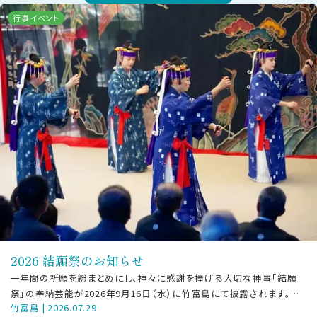
行事イベント
2026 結願祭のお知らせ
一年間の祈願を総まとめにし、神々に感謝を捧げる大切な神事「結願
祭」の奉納芸能が2026年9月16日（水）に竹富島にて披露されます。
竹富島 | 2026.07.29
【ご見学の方へお願い】本行事