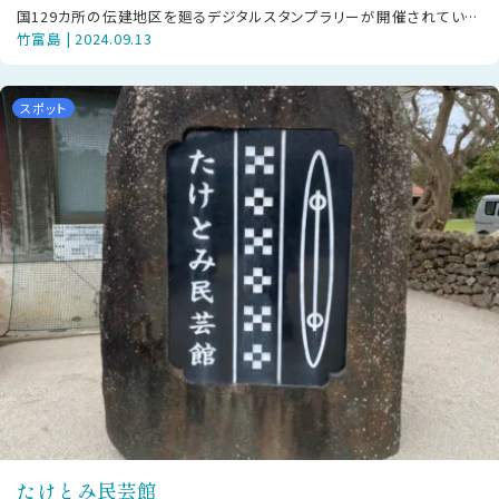
国129カ所の伝建地区を廻るデジタルスタンプラリーが開催されていま
竹富島 | 2024.09.13
す。竹富島の赤瓦屋根、珊瑚の
スポット
たけとみ民芸館