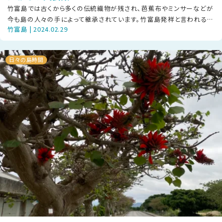
竹富島では古くから多くの伝統織物が残され、芭蕉布やミンサーなどが
今も島の人々の手によって継承されています。竹富島発祥と言われるミ
竹富島 | 2024.02.29
ンサーを代表するのが、平織の細帯
日々の島時間