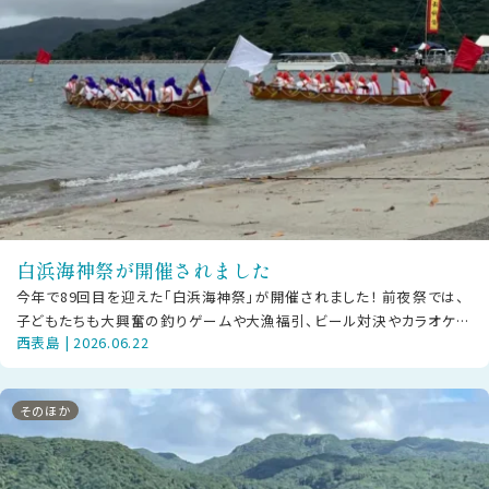
白浜海神祭が開催されました
今年で89回目を迎えた「白浜海神祭」が開催されました！ 前夜祭では、
子どもたちも大興奮の釣りゲームや大漁福引、ビール対決やカラオケ大
西表島 | 2026.06.22
会など大人も子どもも楽しいひ
そのほか