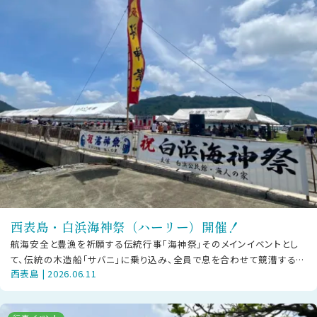
西表島・白浜海神祭（ハーリー）開催！
航海安全と豊漁を祈願する伝統行事「海神祭」そのメインイベントとし
て、伝統の木造船「サバニ」に乗り込み、全員で息を合わせて競漕する
西表島 | 2026.06.11
「ハーリー」が幕を開けます！日時