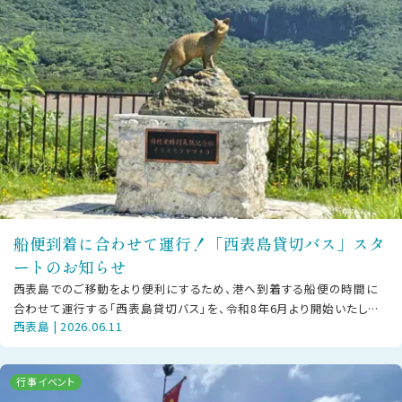
船便到着に合わせて運行！「西表島貸切バス」スタ
ートのお知らせ
西表島でのご移動をより便利にするため、港へ到着する船便の時間に
合わせて運行する「西表島貸切バス」を、令和8年6月より開始いたしま
西表島 | 2026.06.11
した。既存の「西表島交通」の路線
行事イベント