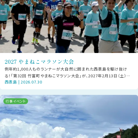
2027 やまねこマラソン大会
例年約1,000人ものランナーが大自然に囲まれた西表島を駆け抜け
る！「第32回 竹富町やまねこマラソン大会」が、2027年2月13日（土）に
西表島 | 2026.07.30
西部地区で開催されま
行事イベント