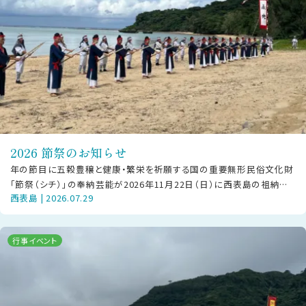
2026 節祭のお知らせ
年の節目に五穀豊穣と健康・繁栄を祈願する国の重要無形民俗文化財
「節祭（シチ）」の奉納芸能が2026年11月22日（日）に西表島の祖納地
西表島 | 2026.07.29
区・干立地区にて披露されま
行事イベント