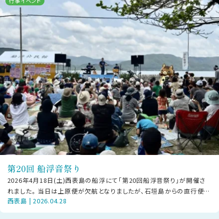
行事イベント
第20回 船浮音祭り
2026年4月18日(土)西表島の船浮にて「第20回船浮音祭り」が開催さ
れました。 当日は上原便が欠航となりましたが、石垣島からの直行便や
西表島 | 2026.04.28
大原経由で駆けつけた方