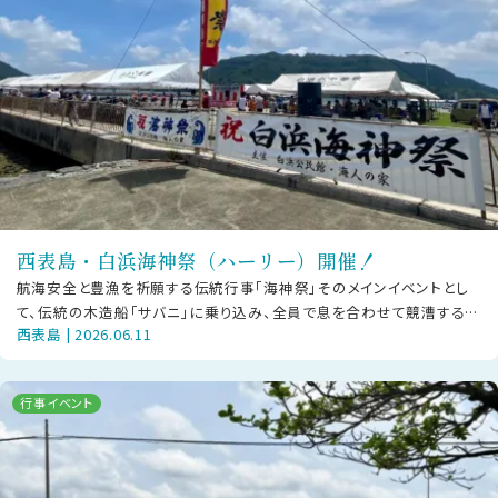
西表島・白浜海神祭（ハーリー）開催！
航海安全と豊漁を祈願する伝統行事「海神祭」そのメインイベントとし
て、伝統の木造船「サバニ」に乗り込み、全員で息を合わせて競漕する
西表島 | 2026.06.11
「ハーリー」が幕を開けます！日時
行事イベント