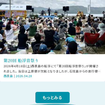
第20回 船浮音祭り
2026年4月18日(土)西表島の船浮にて「第20回船浮音祭り」が開催さ
れました。 当日は上原便が欠航となりましたが、石垣島からの直行便や
西表島 | 2026.04.28
大原経由で駆けつけた方
もっとみる