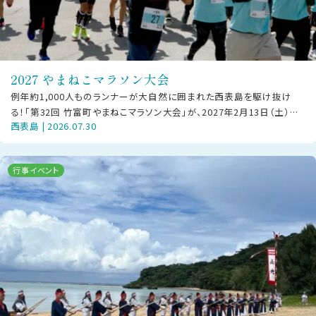
2027 やまねこマラソン大会
例年約1,000人ものランナーが大自然に囲まれた西表島を駆け抜け
る！「第32回 竹富町やまねこマラソン大会」が、2027年2月13日（土）に
西表島 | 2026.07.30
西部地区で開催されま
行事イベント