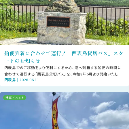
船便到着に合わせて運行！「西表島貸切バス」スタ
ートのお知らせ
西表島でのご移動をより便利にするため、港へ到着する船便の時間に
合わせて運行する「西表島貸切バス」を、令和8年6月より開始いたしま
西表島 | 2026.06.11
した。既存の「西表島交通」の路線
行事イベント