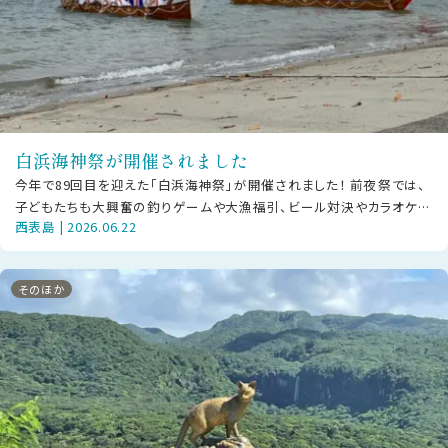
白浜海神祭が開催されました
今年で89回目を迎えた「白浜海神祭」が開催されました！ 前夜祭では、
子どもたちも大興奮の釣りゲームや大漁福引、ビール対決やカラオケ大
西表島 | 2026.06.22
会など大人も子どもも楽しいひ
そのほか