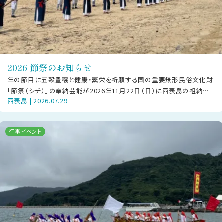
2026 節祭のお知らせ
年の節目に五穀豊穣と健康・繁栄を祈願する国の重要無形民俗文化財
「節祭（シチ）」の奉納芸能が2026年11月22日（日）に西表島の祖納地
西表島 | 2026.07.29
区・干立地区にて披露されま
行事イベント