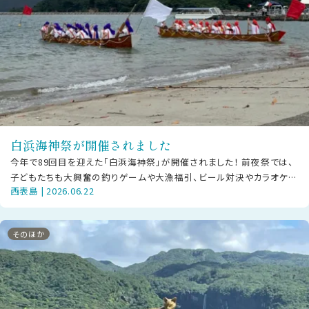
白浜海神祭が開催されました
今年で89回目を迎えた「白浜海神祭」が開催されました！ 前夜祭では、
子どもたちも大興奮の釣りゲームや大漁福引、ビール対決やカラオケ大
西表島 | 2026.06.22
会など大人も子どもも楽しいひ
そのほか