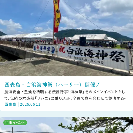
西表島・白浜海神祭（ハーリー）開催！
航海安全と豊漁を祈願する伝統行事「海神祭」そのメインイベントとし
て、伝統の木造船「サバニ」に乗り込み、全員で息を合わせて競漕する
西表島 | 2026.06.11
「ハーリー」が幕を開けます！日時
行事イベント