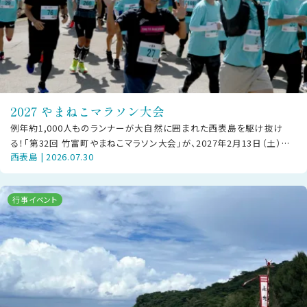
2027 やまねこマラソン大会
例年約1,000人ものランナーが大自然に囲まれた西表島を駆け抜け
る！「第32回 竹富町やまねこマラソン大会」が、2027年2月13日（土）に
西表島 | 2026.07.30
西部地区で開催されま
行事イベント