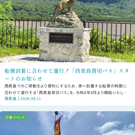
船便到着に合わせて運行！「西表島貸切バス」スタ
ートのお知らせ
西表島でのご移動をより便利にするため、港へ到着する船便の時間に
合わせて運行する「西表島貸切バス」を、令和8年6月より開始いたしま
西表島 | 2026.06.11
した。既存の「西表島交通」の路線
行事イベント