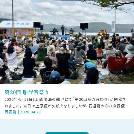
第20回 船浮音祭り
2026年4月18日(土)西表島の船浮にて「第20回船浮音祭り」が開催さ
れました。 当日は上原便が欠航となりましたが、石垣島からの直行便や
西表島 | 2026.04.28
大原経由で駆けつけた方