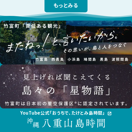
もっとみる
YouTube公式「おうちで、たけとみ島時間」
open_in_new