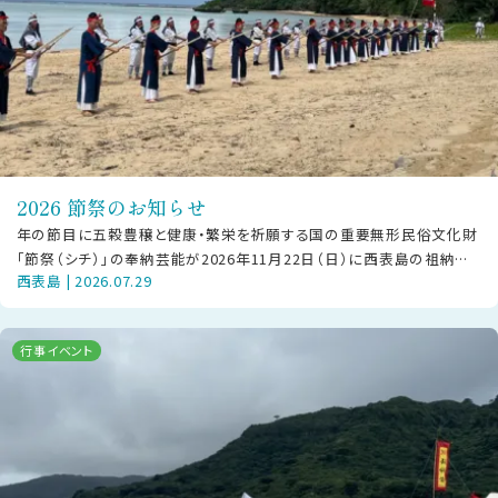
2026 節祭のお知らせ
年の節目に五穀豊穣と健康・繁栄を祈願する国の重要無形民俗文化財
「節祭（シチ）」の奉納芸能が2026年11月22日（日）に西表島の祖納地
西表島 | 2026.07.29
区・干立地区にて披露されま
行事イベント