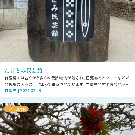
たけとみ民芸館
竹富島では古くから多くの伝統織物が残され、芭蕉布やミンサーなどが
今も島の人々の手によって継承されています。竹富島発祥と言われるミ
竹富島 | 2024.02.29
ンサーを代表するのが、平織の細帯
日々の島時間