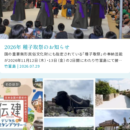
2026年 種子取祭のお知らせ
国の重要無形民俗文化財にも指定されている「種子取祭」の奉納芸能
が2026年11月12日（木）・13日（金）の2日間にわたり竹富島にて披露
竹富島 | 2026.07.29
されます。 【ご見学の方
そのほか