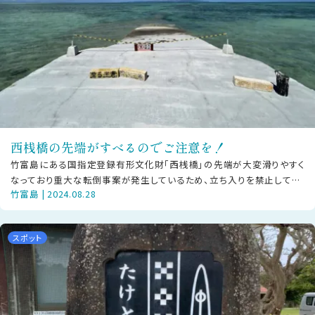
西桟橋の先端がすべるのでご注意を！
竹富島にある国指定登録有形文化財「西桟橋」の先端が大変滑りやすく
なっており重大な転倒事案が発生しているため、立ち入りを禁止してお
竹富島 | 2024.08.28
ります。竹富島には小さな診療所が
スポット