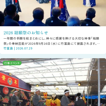
2026 結願祭のお知らせ
一年間の祈願を総まとめにし、神々に感謝を捧げる大切な神事「結願
祭」の奉納芸能が2026年9月16日（水）に竹富島にて披露されます。
竹富島 | 2026.07.29
【ご見学の方へお願い】本行事
行事イベント