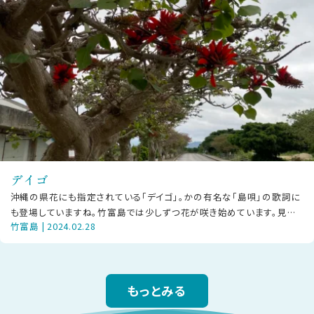
デイゴ
沖縄の県花にも指定されている「デイゴ」。かの有名な「島唄」の歌詞に
も登場していますね。竹富島では少しずつ花が咲き始めています。見頃
竹富島 | 2024.02.28
は3～5月頃で、初夏に真っ赤で
もっとみる