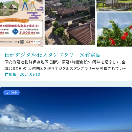
伝建デジタルdeスタンプラリー＠竹富島
伝統的建造物群保存地区（通称：伝建）制度創設50周年を記念して、全
国129カ所の伝建地区を廻るデジタルスタンプラリーが開催されていま
竹富島 | 2024.09.13
す。竹富島の赤瓦屋根、珊瑚の
スポット