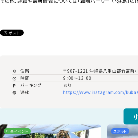
その他、詳細や最新情報については
「細崎ハーリー 小浜島」
のI
住所
〒907-1221 沖縄県八重山郡竹富町
location_on
時間
9：00～13：00
schedule
パーキング
あり
local_parking
Web
https://www.instagram.com/kubaz
language
行事イベント
スポット