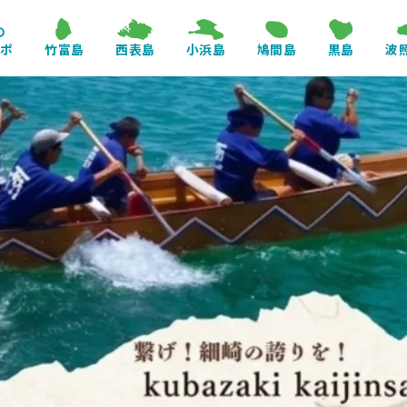
の
レポ
竹富島
西表島
小浜島
鳩間島
黒島
波