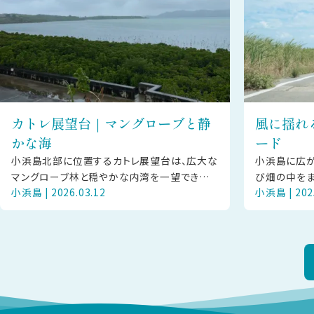
カトレ展望台｜マングローブと静
風に揺れ
かな海
ード
小浜島北部に位置するカトレ展望台は、広大な
小浜島に広が
マングローブ林と穏やかな内湾を一望できるス
び畑の中をま
小浜島 | 2026.03.12
小浜島 | 202
ポットです。曇り空の日でも、深い緑と海のグラ
る風景のひと
デーションが静かな美しさを見せて
側に広がるさ