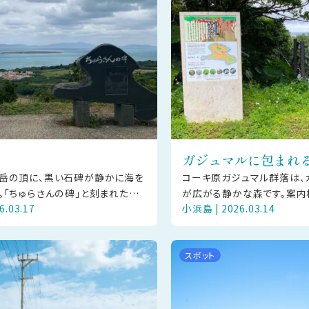
ガジュマルに包まれ
岳の頂に、黒い石碑が静かに海を
コーキ原ガジュマル群落は、
。「ちゅらさんの碑」と刻まれたそ
が広がる静かな森です。案内
6.03.17
小浜島 | 2026.03.14
K連続テレビ小説「ちゅらさん」のゆ
道を進むと、大きく枝を広げ
伝えるものです。
い、やわらかな木陰の空間が
スポット