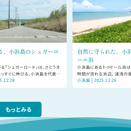
る、小浜島のシュガーロ
自然に守られた、小
ール浜
る「シュガーロード」は、さとうき
小浜島にあるトゥマール浜は
っすぐに伸びる、小浜島を代表す
時間が流れる浜辺。 遠浅の
5.12.28
小浜島 | 2025.12.26
つ。 青い空へと続く一本道と、両
晴れた日には空の青と溶け合
とうきび畑が、島ら
グラデーションを見せてくれま
もっとみる