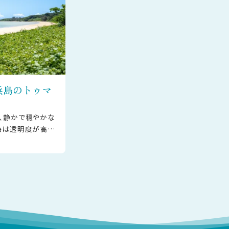
浜島のトゥマ
、静かで穏やかな
海は透明度が高く、
うような、美しい
す。