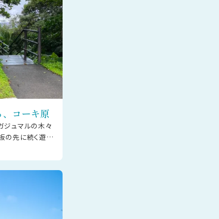
る、コーキ原
ガジュマルの木々
板の先に続く遊歩
た木々が頭上を覆
広がりま