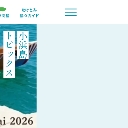
たけとみ
照間島
島々ガイド
トピックス
小浜島