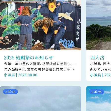
2026 結願祭のお知らせ
西大岳
今年一年の豊作と健康、祈願成就に感謝し、一
小浜島・西大
年の願解きと、来年の五穀豊穣と無病息災を
向いています
小浜島 | 2026.08.06
小浜島 | 202
祈願する「結願祭」の奉納芸能が、2026年11月
の碑は、NH
22日（日）に小浜島にて披露さ
かりをいまに
スポット
スポット