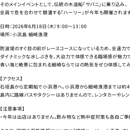
そのメインイベントとして、伝統の木造船「サバニ」に乗り込み、
全員で息を合わせて競漕する「ハーリー」が今年も開催されます
日時：2026年6月18日（木）9：00～13：00
場所：小浜島 細崎漁港
防波堤のすぐ目の前がレースコースになっているため、全速力
ダイナミックな水しぶきを、大迫力で体感できる臨場感が魅力で
青い海と絶景に包まれる細崎ならではの熱気をぜひ体感してみ
【アクセス】
石垣島から定期船で小浜港へ。小浜港から細崎漁港までは約4
島内に路線バスやタクシーはありませんので、レンタカーやレン
【注意事項】
・今年は出店はありません。飲み物など熱中症対策も各自ご準備