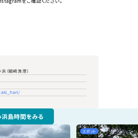
nstagramをご確認ください。
小浜（細崎漁港）
aki_hari/
小浜島時間をみる
スポット