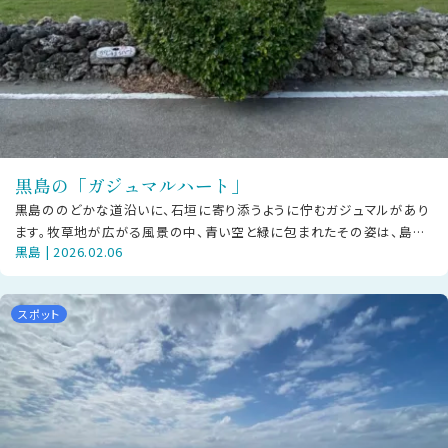
黒島の「ガジュマルハート」
黒島ののどかな道沿いに、石垣に寄り添うように佇むガジュマルがあり
ます。牧草地が広がる風景の中、青い空と緑に包まれたその姿は、島ら
黒島 | 2026.02.06
しい静かな時間を感じさせます。
スポット