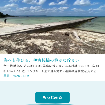
海へと伸びる、伊古桟橋の静かな佇まい
伊古桟橋（いこさんばし）は、黒島に残る歴史ある桟橋です。1935年（昭
和10年）に石造・コンクリート造で建設され、漁業の近代化を支える拠
黒島 | 2026.01.19
点として、人や物資の往来
もっとみる