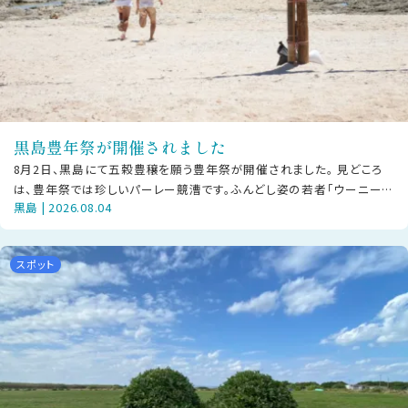
黒島豊年祭が開催されました
8月2日、黒島にて五穀豊穣を願う豊年祭が開催されました。 見どころ
は、豊年祭では珍しいパーレー競漕です。ふんどし姿の若者「ウーニー」
黒島 | 2026.08.04
が浜から船へ向けて全力で駆け
スポット