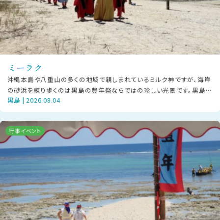
ミーラク
沖縄本島や八重山の多くの地域で親しまれているミルク神ですが、海岸
の砂浜を練り歩くのは黒島の豊年祭ならではの珍しい光景です。黒島で
黒島 | 2026.08.04
は「ミーラク」と呼び、豊年祭プロ
行事イベント