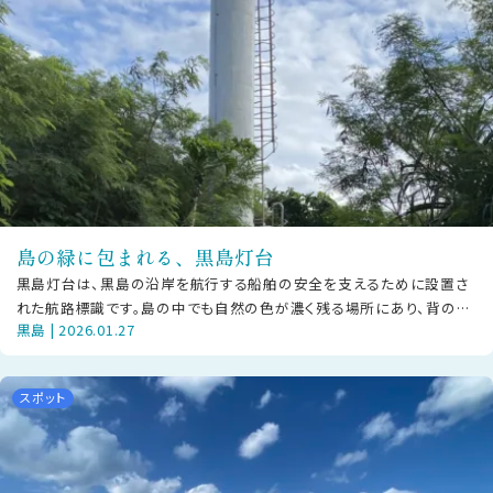
島の緑に包まれる、黒島灯台
黒島灯台は、黒島の沿岸を航行する船舶の安全を支えるために設置さ
れた航路標識です。島の中でも自然の色が濃く残る場所にあり、背の高
黒島 | 2026.01.27
い草木に囲まれながら、白い塔が静か
スポット