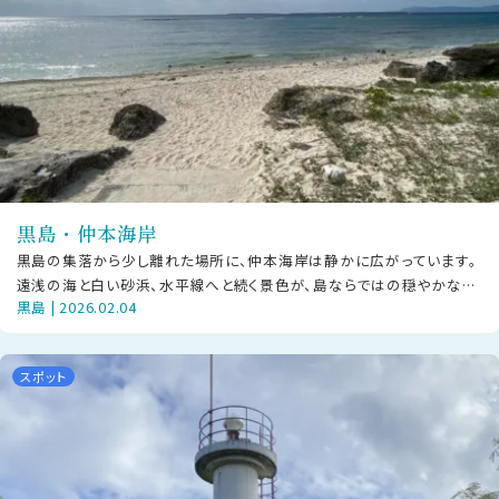
黒島・仲本海岸
黒島の集落から少し離れた場所に、仲本海岸は静かに広がっています。
遠浅の海と白い砂浜、水平線へと続く景色が、島ならではの穏やかな空
黒島 | 2026.02.04
気を感じさせます。 仲本海岸は大
スポット