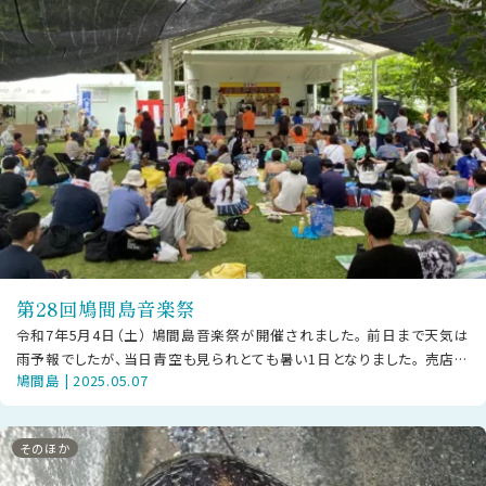
第28回鳩間島音楽祭
令和7年5月4日（土） 鳩間島音楽祭が開催されました。 前日まで天気は
雨予報でしたが、当日青空も見られとても暑い1日となりました。 売店や
鳩間島 | 2025.05.07
鳩間島のグッズも多く販
そのほか