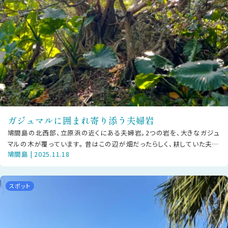
ガジュマルに囲まれ寄り添う夫婦岩
鳩間島の北西部、立原浜の近くにある夫婦岩。2つの岩を、大きなガジュ
マルの木が覆っています。 昔はこの辺が畑だったらしく、耕していた夫婦
鳩間島 | 2025.11.18
がとっても仲が良かったこと
スポット