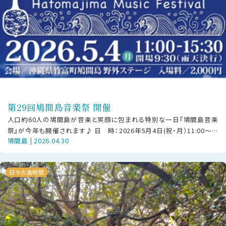
第29回鳩間島音楽祭 開催
人口約60人の鳩間島が音楽と笑顔に包まれる特別な一日『鳩間島音楽
祭』が今年も開催されます♪ 日 時：2026年5月4日(祝・月）11:00〜
鳩間島 | 2026.04.30
15:30場 所：鳩
日々の島時間