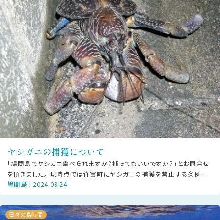
ヤシガニの捕獲について
「鳩間島でヤシガニ食べられますか？捕ってもいいですか？」とお問合せ
を頂きました。 現時点では竹富町にヤシガニの捕獲を禁止する条例は
鳩間島 | 2024.09.24
ありません（近隣の石垣市に
日々の島時間