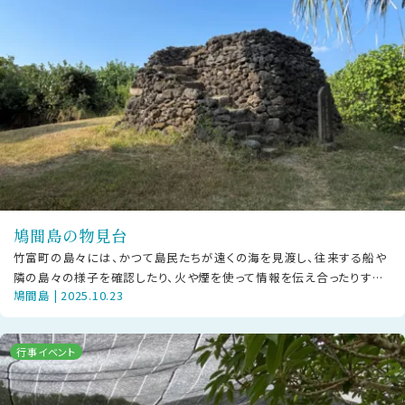
鳩間島の物見台
竹富町の島々には、かつて島民たちが遠くの海を見渡し、往来する船や
隣の島々の様子を確認したり、火や煙を使って情報を伝え合ったりする
鳩間島 | 2025.10.23
ために設けられた「物見台（ものみ
行事イベント