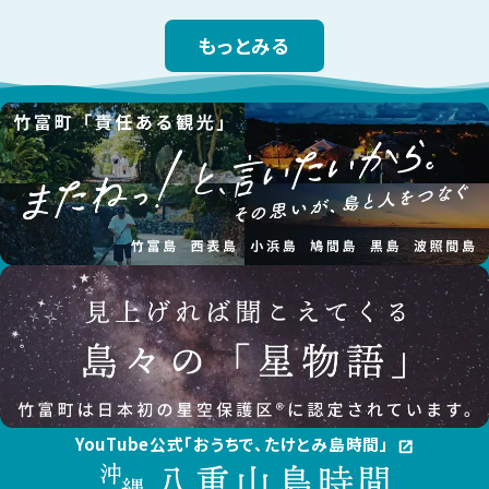
もっとみる
YouTube公式「おうちで、たけとみ島時間」
open_in_new