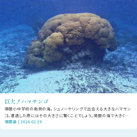
巨大！ハマサンゴ
鳩間小中学校の南側の海。シュノーケリングで出会える大きなハマサン
ゴ。遭遇した際にはその大きさに驚くことでしょう。鳩間の海で大きく成
鳩間島 | 2024.02.29
長できたのは、環境が豊かな証で