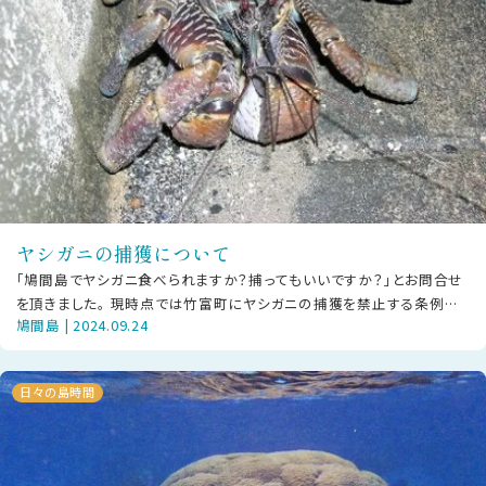
ヤシガニの捕獲について
「鳩間島でヤシガニ食べられますか？捕ってもいいですか？」とお問合せ
を頂きました。 現時点では竹富町にヤシガニの捕獲を禁止する条例は
鳩間島 | 2024.09.24
ありません（近隣の石垣市に
日々の島時間