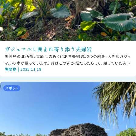
ガジュマルに囲まれ寄り添う夫婦岩
鳩間島の北西部、立原浜の近くにある夫婦岩。2つの岩を、大きなガジュ
マルの木が覆っています。 昔はこの辺が畑だったらしく、耕していた夫婦
鳩間島 | 2025.11.18
がとっても仲が良かったこと
スポット