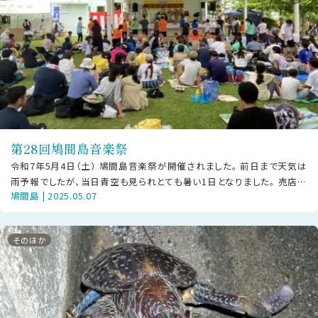
第28回鳩間島音楽祭
令和7年5月4日（土） 鳩間島音楽祭が開催されました。 前日まで天気は
雨予報でしたが、当日青空も見られとても暑い1日となりました。 売店や
鳩間島 | 2025.05.07
鳩間島のグッズも多く販
そのほか