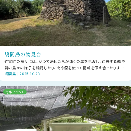
鳩間島の物見台
竹富町の島々には、かつて島民たちが遠くの海を見渡し、往来する船や
隣の島々の様子を確認したり、火や煙を使って情報を伝え合ったりする
鳩間島 | 2025.10.23
ために設けられた「物見台（ものみ
行事イベント