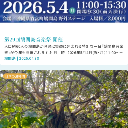
第29回鳩間島音楽祭 開催
人口約60人の鳩間島が音楽と笑顔に包まれる特別な一日『鳩間島音楽
祭』が今年も開催されます♪ 日 時：2026年5月4日(祝・月）11:00〜
鳩間島 | 2026.04.30
15:30場 所：鳩
日々の島時間