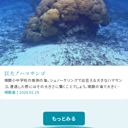
巨大！ハマサンゴ
鳩間小中学校の南側の海。シュノーケリングで出会える大きなハマサン
ゴ。遭遇した際にはその大きさに驚くことでしょう。鳩間の海で大きく成
鳩間島 | 2024.02.29
長できたのは、環境が豊かな証で
もっとみる