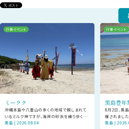
行事イベント
行事イベント
ミーラク
黒島豊年
沖縄本島や八重山の多くの地域で親しまれて
8月2日、黒
いるミルク神ですが、海岸の砂浜を練り歩くの
催されました
黒島 | 2026.08.04
黒島 | 2026.
は黒島の豊年祭ならではの珍しい光景です。黒
パーレー競漕