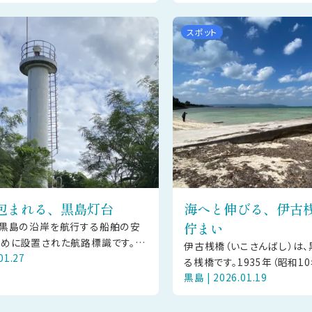
ら船へ向けて全力で駆け
らしい静かな時間を感じさせ
スポット
包まれる、黒島灯台
海へと伸びる、伊古
佇まい
、黒島の沿岸を航行する船舶の安
めに設置された航路標識です。島
伊古桟橋（いこさんばし）は
01.27
の色が濃く残る場所にあり、背の
る桟橋です。1935年（昭和1
囲まれながら、白い塔が静か
黒島 | 2026.01.19
リート造で建設され、漁業の
点として、人や物資の往来