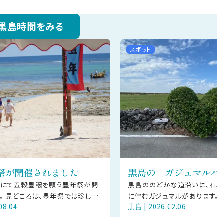
黒島時間をみる
スポット
祭が開催されました
黒島の「ガジュマル
島にて五穀豊穣を願う豊年祭が開
黒島ののどかな道沿いに、石
。 見どころは、豊年祭では珍しい
に佇むガジュマルがあります
08.04
黒島 | 2026.02.06
です。ふんどし姿の若者「ウーニ
風景の中、青い空と緑に包ま