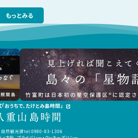
もっとみる
公式「おうちで、たけとみ島時間」
open_in_new
 自然観光課
tel:0980-83-1306
ティ方針、プライバシー・クッキーポリシー