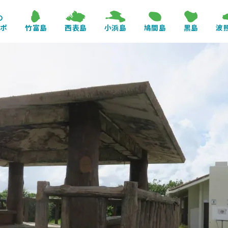
の
レポ
竹富島
西表島
小浜島
鳩間島
黒島
波