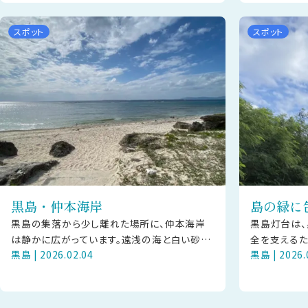
島では「ミーラク」と呼び、豊年祭プロ
ー」が浜か
スポット
スポット
黒島・仲本海岸
島の緑に
黒島の集落から少し離れた場所に、仲本海岸
黒島灯台は
は静かに広がっています。遠浅の海と白い砂
全を支えるた
黒島 | 2026.02.04
黒島 | 2026.
浜、水平線へと続く景色が、島ならではの穏や
の中でも自然
かな空気を感じさせます。 仲本海岸は大
高い草木に