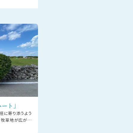
ハート」
垣に寄り添うよう
。牧草地が広がる
れたその姿は、島