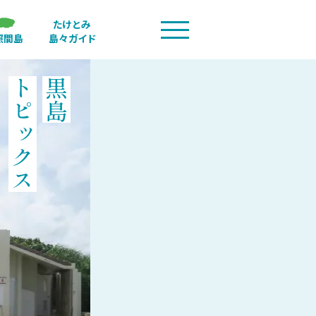
たけとみ
照間島
島々ガイド
トピックス
黒島