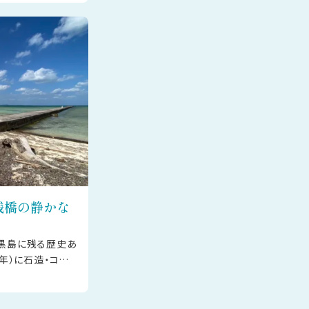
ます。
桟橋の静かな
、黒島に残る歴史あ
0年）に石造・コンク
近代化を支える拠