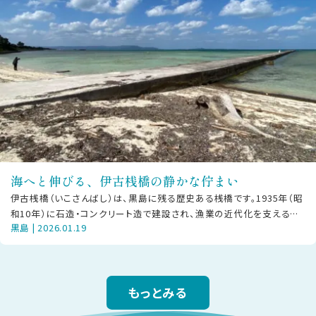
海へと伸びる、伊古桟橋の静かな佇まい
伊古桟橋（いこさんばし）は、黒島に残る歴史ある桟橋です。1935年（昭
和10年）に石造・コンクリート造で建設され、漁業の近代化を支える拠
黒島 | 2026.01.19
点として、人や物資の往来
もっとみる