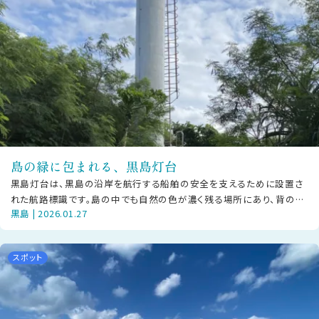
島の緑に包まれる、黒島灯台
黒島灯台は、黒島の沿岸を航行する船舶の安全を支えるために設置さ
れた航路標識です。島の中でも自然の色が濃く残る場所にあり、背の高
黒島 | 2026.01.27
い草木に囲まれながら、白い塔が静か
スポット