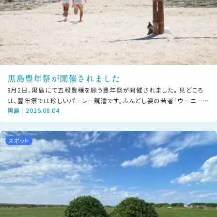
黒島豊年祭が開催されました
8月2日、黒島にて五穀豊穣を願う豊年祭が開催されました。 見どころ
は、豊年祭では珍しいパーレー競漕です。ふんどし姿の若者「ウーニー」
黒島 | 2026.08.04
が浜から船へ向けて全力で駆け
スポット