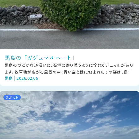
黒島の「ガジュマルハート」
黒島ののどかな道沿いに、石垣に寄り添うように佇むガジュマルがあり
ます。牧草地が広がる風景の中、青い空と緑に包まれたその姿は、島ら
黒島 | 2026.02.06
しい静かな時間を感じさせます。
スポット