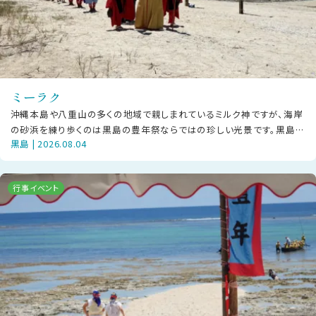
ミーラク
沖縄本島や八重山の多くの地域で親しまれているミルク神ですが、海岸
の砂浜を練り歩くのは黒島の豊年祭ならではの珍しい光景です。黒島で
黒島 | 2026.08.04
は「ミーラク」と呼び、豊年祭プロ
行事イベント