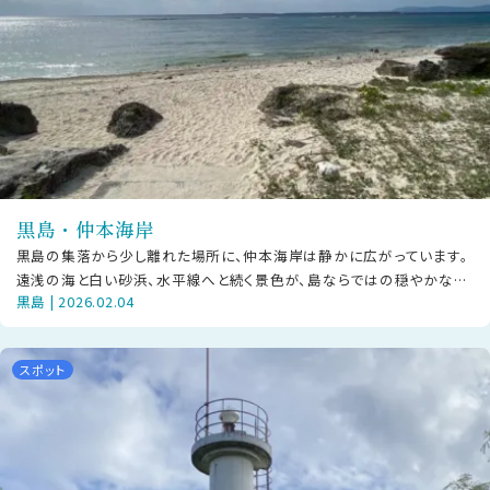
黒島・仲本海岸
黒島の集落から少し離れた場所に、仲本海岸は静かに広がっています。
遠浅の海と白い砂浜、水平線へと続く景色が、島ならではの穏やかな空
黒島 | 2026.02.04
気を感じさせます。 仲本海岸は大
スポット