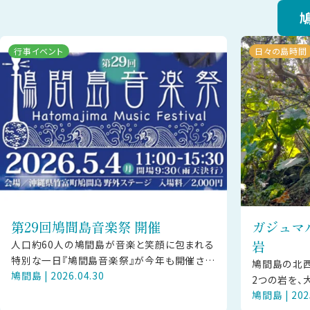
行事イベント
日々の島時間
第29回鳩間島音楽祭 開催
ガジュマ
岩
人口約60人の鳩間島が音楽と笑顔に包まれる
特別な一日『鳩間島音楽祭』が今年も開催され
鳩間島の北西
鳩間島 | 2026.04.30
ます♪ 日 時：2026年5月4日(祝・月）
2つの岩を、
11:00〜15:30場 所：鳩
鳩間島 | 202
ます。 昔は