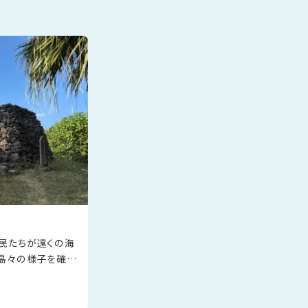
民たちが遠くの海
島々の様子を確認
を伝え合ったりす
（ものみ