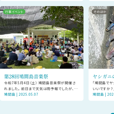
夫婦がとって
行事イベント
そのほか
第28回鳩間島音楽祭
ヤシガニ
令和7年5月4日（土） 鳩間島音楽祭が開催さ
「鳩間島でヤ
れました。 前日まで天気は雨予報でしたが、当
いいですか？」
鳩間島 | 2025.05.07
鳩間島 | 202
日青空も見られとても暑い1日となりました。
点では竹富
売店や鳩間島のグッズも多く販
例はありませ