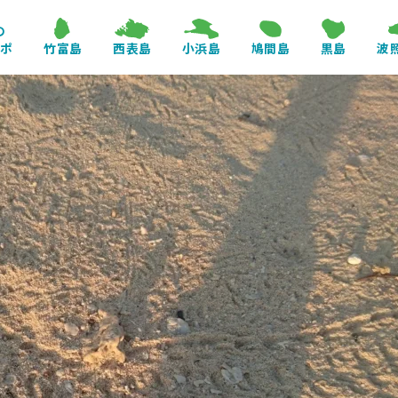
の
レポ
竹富島
西表島
小浜島
鳩間島
黒島
波