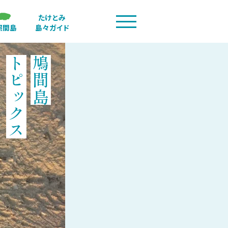
たけとみ
照間島
島々ガイド
トピックス
鳩間島