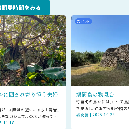
鳩間島時間をみる
スポット
ルに囲まれ寄り添う夫婦
鳩間島の物見台
竹富町の島々には、かつて島
を見渡し、往来する船や隣の
部、立原浜の近くにある夫婦岩。
鳩間島 | 2025.10.23
したり、火や煙を使って情報
大きなガジュマルの木が覆ってい
るために設けられた「物見台
5.11.18
この辺が畑だったらしく、耕していた