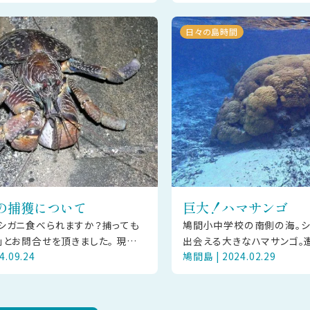
も仲が良かったこと
日々の島時間
の捕獲について
巨大！ハマサンゴ
シガニ食べられますか？捕っても
鳩間小中学校の南側の海。シ
とお問合せを頂きました。 現時
出会える大きなハマサンゴ。
4.09.24
鳩間島 | 2024.02.29
町にヤシガニの捕獲を禁止する条
の大きさに驚くことでしょう
ん（近隣の石垣市に
成長できたのは、環境が豊か