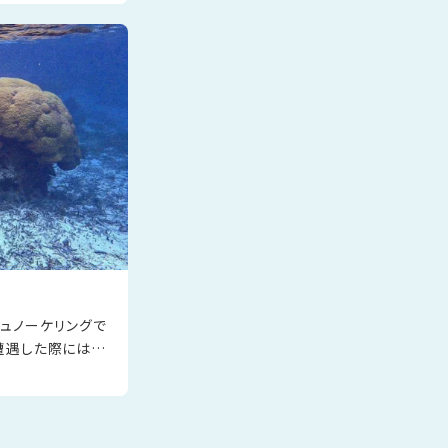
ュノーケリングで
遭遇した際にはそ
。鳩間の海で大きく
な証で