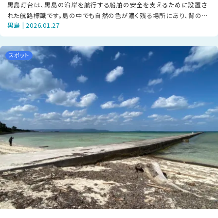
黒島灯台は、黒島の沿岸を航行する船舶の安全を支えるために設置さ
れた航路標識です。島の中でも自然の色が濃く残る場所にあり、背の高
黒島 | 2026.01.27
い草木に囲まれながら、白い塔が静か
スポット