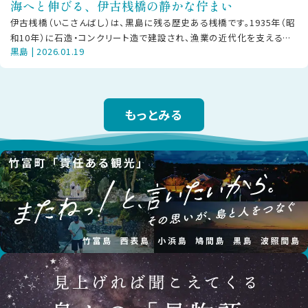
海へと伸びる、伊古桟橋の静かな佇まい
伊古桟橋（いこさんばし）は、黒島に残る歴史ある桟橋です。1935年（昭
和10年）に石造・コンクリート造で建設され、漁業の近代化を支える拠
黒島 | 2026.01.19
点として、人や物資の往来
もっとみる