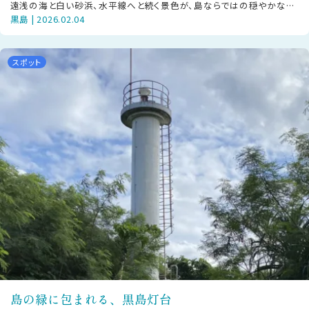
遠浅の海と白い砂浜、水平線へと続く景色が、島ならではの穏やかな空
黒島 | 2026.02.04
気を感じさせます。 仲本海岸は大
スポット
島の緑に包まれる、黒島灯台