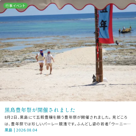
行事イベント
黒島豊年祭が開催されました
8月2日、黒島にて五穀豊穣を願う豊年祭が開催されました。 見どころ
は、豊年祭では珍しいパーレー競漕です。ふんどし姿の若者「ウーニー」
黒島 | 2026.08.04
が浜から船へ向けて全力で駆け