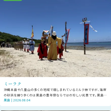
ミーラク
沖縄本島や八重山の多くの地域で親しまれているミルク神ですが、海岸
の砂浜を練り歩くのは黒島の豊年祭ならではの珍しい光景です。黒島で
黒島 | 2026.08.04
は「ミーラク」と呼び、豊年祭プロ