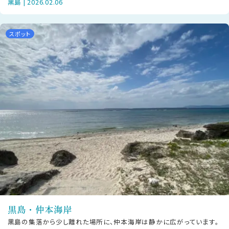
黒島 | 2026.02.06
しい静かな時間を感じさせます。
スポット
黒島・仲本海岸
黒島の集落から少し離れた場所に、仲本海岸は静かに広がっています。