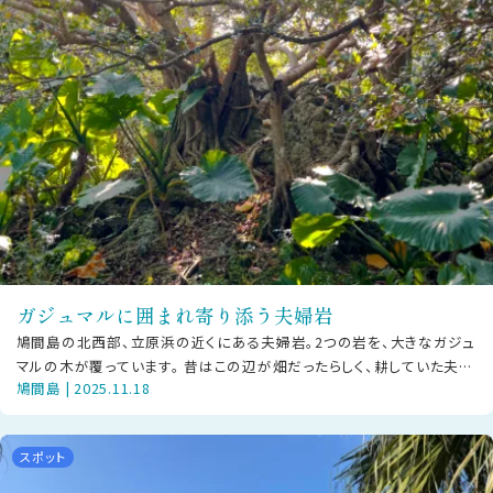
ガジュマルに囲まれ寄り添う夫婦岩
鳩間島の北西部、立原浜の近くにある夫婦岩。2つの岩を、大きなガジュ
マルの木が覆っています。 昔はこの辺が畑だったらしく、耕していた夫婦
鳩間島 | 2025.11.18
がとっても仲が良かったこと
スポット