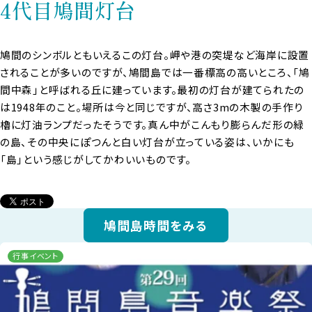
4代目鳩間灯台
鳩間のシンボルともいえるこの灯台。岬や港の突堤など海岸に設置
されることが多いのですが、鳩間島では一番標高の高いところ、「鳩
間中森」と呼ばれる丘に建っています。最初の灯台が建てられたの
は1948年のこと。場所は今と同じですが、高さ3mの木製の手作り
櫓に灯油ランプだったそうです。真ん中がこんもり膨らんだ形の緑
の島、その中央にぽつんと白い灯台が立っている姿は、いかにも
「島」という感じがしてかわいいものです。
鳩間島時間をみる
行事イベント