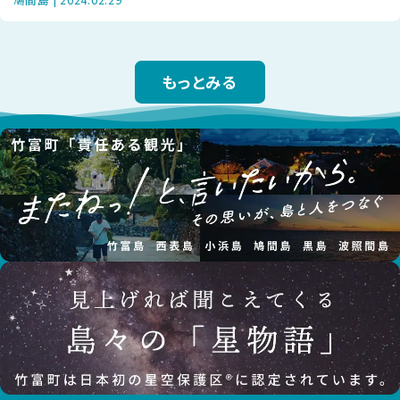
長できたのは、環境が豊かな証で
もっとみる