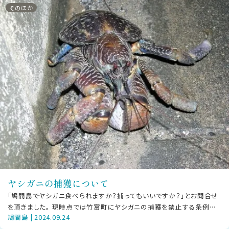
そのほか
ヤシガニの捕獲について
「鳩間島でヤシガニ食べられますか？捕ってもいいですか？」とお問合せ
を頂きました。 現時点では竹富町にヤシガニの捕獲を禁止する条例は
鳩間島 | 2024.09.24
ありません（近隣の石垣市に