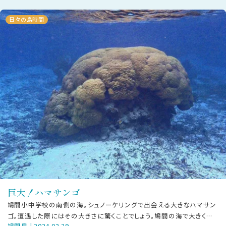
日々の島時間
巨大！ハマサンゴ
鳩間小中学校の南側の海。シュノーケリングで出会える大きなハマサン
ゴ。遭遇した際にはその大きさに驚くことでしょう。鳩間の海で大きく成
鳩間島 | 2024.02.29