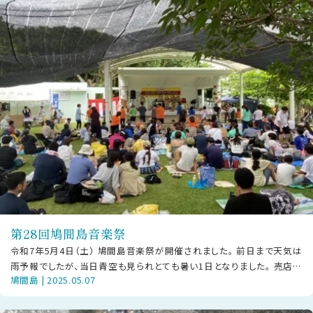
第28回鳩間島音楽祭
令和7年5月4日（土） 鳩間島音楽祭が開催されました。 前日まで天気は
雨予報でしたが、当日青空も見られとても暑い1日となりました。 売店や
鳩間島 | 2025.05.07
鳩間島のグッズも多く販