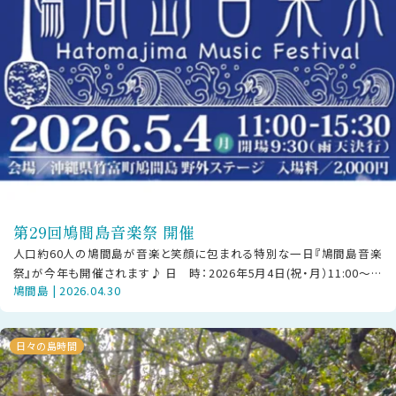
第29回鳩間島音楽祭 開催
人口約60人の鳩間島が音楽と笑顔に包まれる特別な一日『鳩間島音楽
祭』が今年も開催されます♪ 日 時：2026年5月4日(祝・月）11:00〜
鳩間島 | 2026.04.30
15:30場 所：鳩
日々の島時間