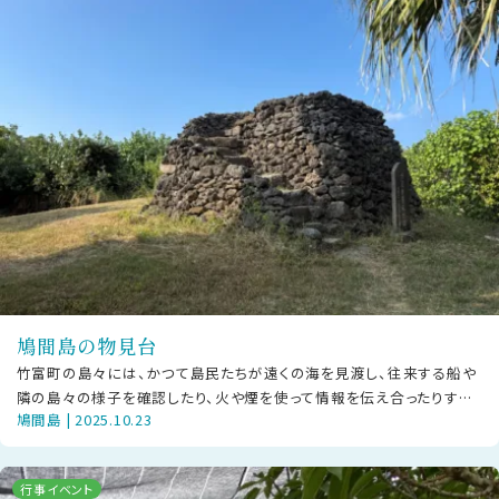
鳩間島の物見台
竹富町の島々には、かつて島民たちが遠くの海を見渡し、往来する船や
隣の島々の様子を確認したり、火や煙を使って情報を伝え合ったりする
鳩間島 | 2025.10.23
ために設けられた「物見台（ものみ
行事イベント