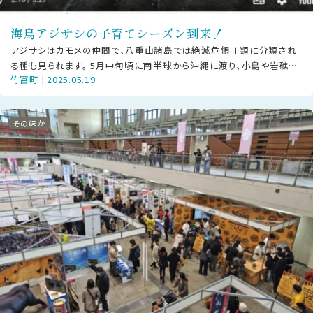
海鳥アジサシの子育てシーズン到来！
アジサシはカモメの仲間で、八重山諸島では絶滅危惧Ⅱ類に分類され
る種も見られます。 5月中旬頃に南半球から沖縄に渡り、小島や岩礁で
竹富町 | 2025.05.19
産卵・子育てを行い、9月頃にまた
そのほか