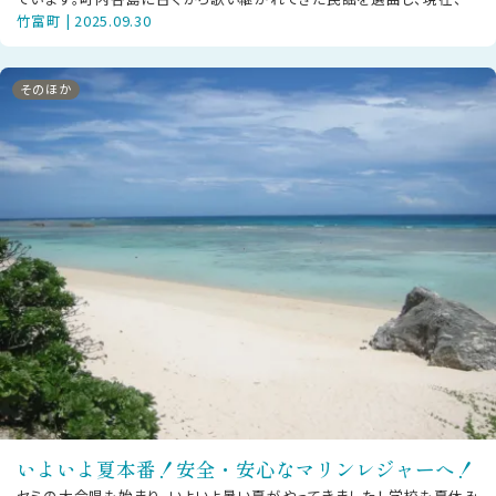
竹富町 | 2025.09.30
内全域で正午になると、その民謡が
そのほか
いよいよ夏本番！安全・安心なマリンレジャーへ！
セミの大合唱も始まり、いよいよ暑い夏がやってきました！ 学校も夏休み