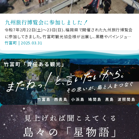
九州旅行博覧会に参加しました！
令和7年2月22日(土)～23日(日)、福岡県で開催された九州旅行博覧会
に参加してきました。竹富町観光協会様が出展し、黒糖やパインジュー
竹富町 | 2025.03.31
スの試食試飲、「責任ある