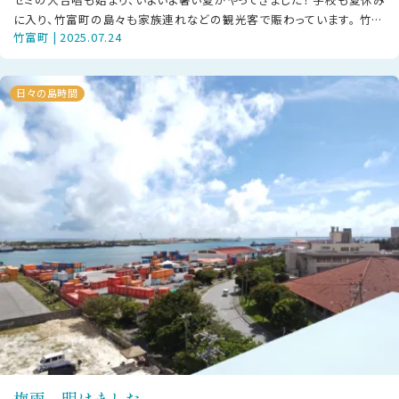
に入り、竹富町の島々も家族連れなどの観光客で賑わっています。 竹富
竹富町 | 2025.07.24
町には、町が指定している海
日々の島時間
梅雨、明けました