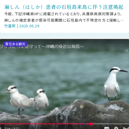
麻しん（はしか）患者の石垣島来島に伴う注意喚起
今般、下記沖縄県HPに掲載されているとおり、兵庫県疾病対策課より、
麻しんの確定患者が感染可能期間に石垣島内で不特定の方と接触して
竹富町 | 2025.05.29
いる可能性があることが公表されま
責任ある観光