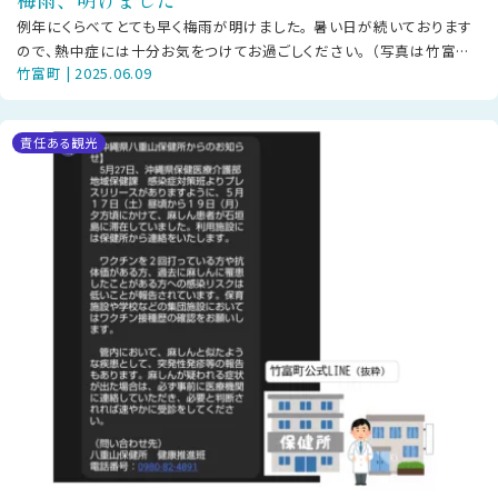
例年にくらべてとても早く梅雨が明けました。 暑い日が続いております
ので、熱中症には十分お気をつけてお過ごしください。 （写真は竹富町
竹富町 | 2025.06.09
役場から撮った石垣島の港付近
責任ある観光