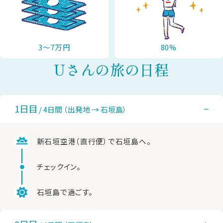
3〜7万円
80%
Uさんの旅の日程
1日目
−
/ 4日間 （出発地 → 石垣島）
新石垣空港（直行便）で石垣島へ。
チェックイン。
石垣島で過ごす。