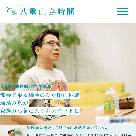
私たちの島時間レポ 鳩間島
都会で乗る機会のない船に挑戦
瑠璃の島が
家族のお気に入りのスポットに
鳩間島に宿泊したUさんにお話を伺いました。
８年連続で家族で沖縄旅行を楽しんでいるUさんファミリー。