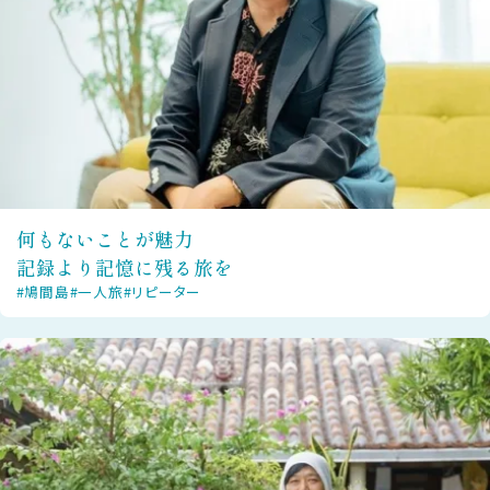
何もないことが魅力
記録より記憶に残る旅を
#鳩間島
#一人旅
#リピーター